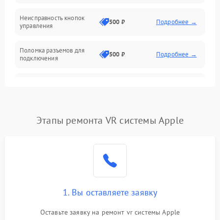
Механика
Неисправность кнопок
500 ₽
Подробнее →
управления
Поломка разъемов для
500 ₽
Подробнее →
подключения
Неисправность системы
1000 ₽
Подробнее →
звука
Повреждение проводов
500 ₽
Подробнее →
Этапы ремонта VR системы Apple
Неисправность системы
1000 ₽
Подробнее →
защиты от перегрузок
Поломка системы
автоматического
1000 ₽
Подробнее →
отключения
1. Вы оставляете заявку
Оставьте заявку на ремонт vr системы Apple
Неисправность системы