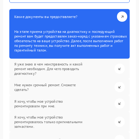
Какие документы вы предоставляете?
На этапе приема устройства на диагностику и последующий
ремонт вам будет предоставлен заказ-наряд с указанием страховых
обязательств на ваше устройство. Далее, после выполнения работ
по ремонту техники, вы получите акт выполненных работ и
гарантийный талон.
Я уже знаю в чем неисправность и какой
ремонт необходим. Для чего проводить
диагностику?
Мне нужен срочный ремонт. Сможете
сделать?
Я хочу, чтобы мое устройство
ремонтировали при мне.
Я хочу, чтобы мое устройство
ремонтировалось только оригинальными
запчастями.