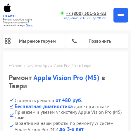
+7 (800) 301-55-83
FIX-APPLE
Ежедневно, с 10:00 до 20:00
Ремонт устройств Apple
Специализированный
cервисный центр г.
Тверь
Мы ремонтируем
Позвонить
Твери
Ремонт vr системы Apple Vision Pro (M5) в Твери
Ремонт
Apple Vision Pro (M5)
в
Твери
от 480 руб.
Стоимость ремонта
Бесплатная диагностика
даже при отказе
Привезем и увезем vr систему Apple Vision Pro (M5)
сами
Гарантия на наши работы по ремонту vr систем
до 3-х лет
Apple Vision Pro (M5)