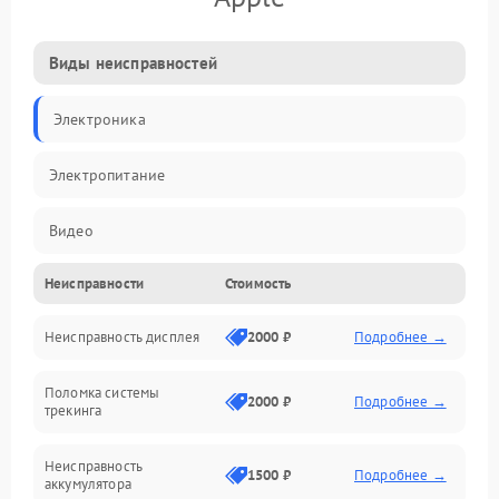
Виды неисправностей
Электроника
Электропитание
Видео
Неисправности
Стоимость
ПО
Неисправность дисплея
2000 ₽
Подробнее →
Сенсоры
Поломка системы
Механические повреждения
2000 ₽
Подробнее →
трекинга
Оптика
Неисправность
1500 ₽
Подробнее →
аккумулятора