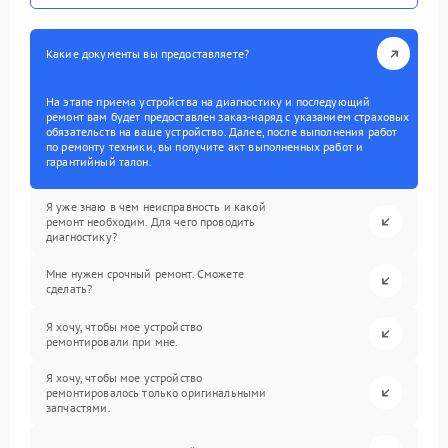
Какие документы вы предоставляете?
На этапе приема устройства на диагностику и последующий
ремонт вам будет предоставлен заказ-наряд с указанием страховых
обязательств на ваше устройство. Далее, после выполнения работ
по ремонту техники, вы получите акт выполненных работ и
гарантийный талон.
Я уже знаю в чем неисправность и какой
ремонт необходим. Для чего проводить
диагностику?
Мне нужен срочный ремонт. Сможете
сделать?
Я хочу, чтобы мое устройство
ремонтировали при мне.
Я хочу, чтобы мое устройство
ремонтировалось только оригинальными
запчастями.