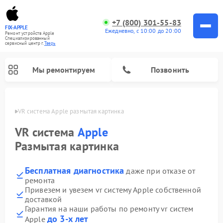
+7 (800) 301-55-83
FIX-APPLE
Ежедневно, с 10:00 до 20:00
Ремонт устройств Apple
Специализированный
cервисный центр г.
Тверь
Мы ремонтируем
Позвонить
Твери
VR система Apple размытая картинка
VR система
Apple
Размытая картинка
Бесплатная диагностика
даже при отказе от
ремонта
Привезем и увезем vr систему Apple собственной
доставкой
Гарантия на наши работы по ремонту vr систем
до 3-х лет
Apple