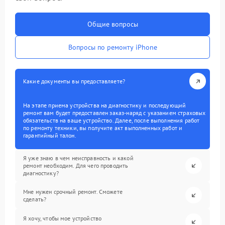
Общие вопросы
Вопросы по ремонту iPhone
Какие документы вы предоставляете?
На этапе приема устройства на диагностику и последующий
ремонт вам будет предоставлен заказ-наряд с указанием страховых
обязательств на ваше устройство. Далее, после выполнения работ
по ремонту техники, вы получите акт выполненных работ и
гарантийный талон.
Я уже знаю в чем неисправность и какой
ремонт необходим. Для чего проводить
диагностику?
Мне нужен срочный ремонт. Сможете
сделать?
Я хочу, чтобы мое устройство