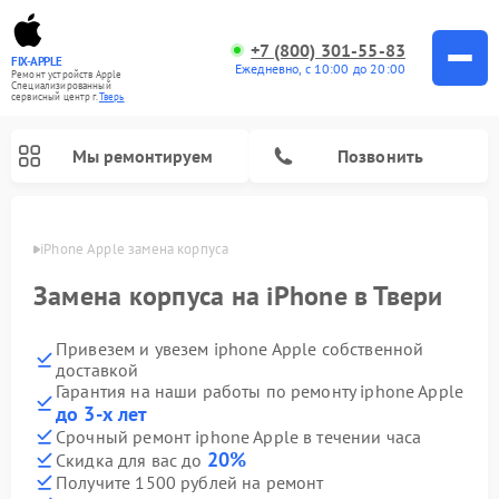
+7 (800) 301-55-83
FIX-APPLE
Ежедневно, с 10:00 до 20:00
Ремонт устройств Apple
Специализированный
cервисный центр г.
Тверь
Мы ремонтируем
Позвонить
Твери
iPhone Apple замена корпуса
Замена корпуса на iPhone в Твери
Привезем и увезем iphone Apple собственной
доставкой
Гарантия на наши работы по ремонту iphone Apple
до 3-х лет
Срочный ремонт iphone Apple в течении часа
20%
Скидка для вас до
Получите 1500 рублей на ремонт