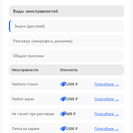
Виды неисправностей
Экран (дисплей)
Разговор (микрофон, динамик)
Общие поломки
Неисправности
Стоимость
Проблемы связи
Разбито стекло
1500 ₽
Подробнее →
Камеры
Разбит экран
1500 ₽
Подробнее →
Проблемы с дисплеем и сенсором
Не гаснет при разговоре
400 ₽
Подробнее →
Зарядка
Пятна на экране
1500 ₽
Подробнее →
Проблемы с питанием, зарядкой и аккумулятором