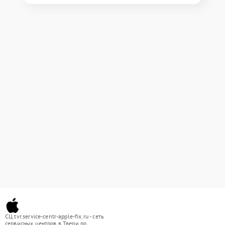
СЦ tvr.service-centr-apple-fix.ru - сеть
сервисных центров в Твери по