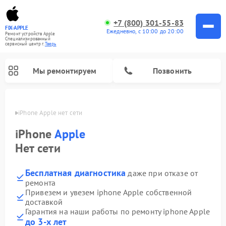
+7 (800) 301-55-83
FIX-APPLE
Ежедневно, с 10:00 до 20:00
Ремонт устройств Apple
Специализированный
cервисный центр г.
Тверь
Мы ремонтируем
Позвонить
Твери
iPhone Apple нет сети
iPhone
Apple
Нет сети
Бесплатная диагностика
даже при отказе от
ремонта
Привезем и увезем iphone Apple собственной
доставкой
Гарантия на наши работы по ремонту iphone Apple
до 3-х лет