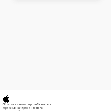
СЦ tvr.service-centr-apple-fix.ru - сеть
сервисных центров в Твери по