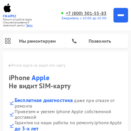
+7 (800) 301-55-83
FIX-APPLE
Ежедневно, с 10:00 до 20:00
Ремонт устройств Apple
Специализированный
cервисный центр г.
Тверь
Мы ремонтируем
Позвонить
Твери
iPhone Apple не видит sim-карту 
iPhone
Apple
Не видит SIM-карту
Бесплатная диагностика
даже при отказе от
ремонта
Привезем и увезем iphone Apple собственной
доставкой
Гарантия на наши работы по ремонту iphone Apple
до 3-х лет