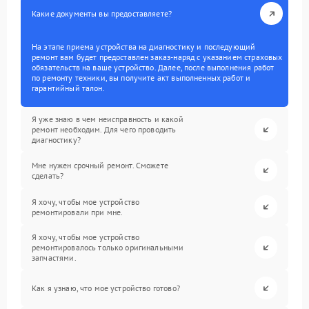
Какие документы вы предоставляете?
На этапе приема устройства на диагностику и последующий
ремонт вам будет предоставлен заказ-наряд с указанием страховых
обязательств на ваше устройство. Далее, после выполнения работ
по ремонту техники, вы получите акт выполненных работ и
гарантийный талон.
Я уже знаю в чем неисправность и какой
ремонт необходим. Для чего проводить
диагностику?
Мне нужен срочный ремонт. Сможете
сделать?
Я хочу, чтобы мое устройство
ремонтировали при мне.
Я хочу, чтобы мое устройство
ремонтировалось только оригинальными
запчастями.
Как я узнаю, что мое устройство готово?