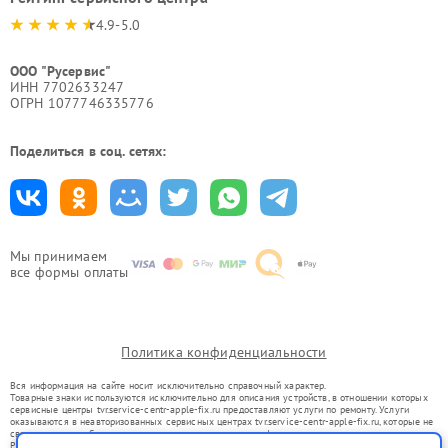
4.9-5.0
ООО "Русервис"
ИНН 7702633247
ОГРН 1077746335776
Поделиться в соц. сетях:
Мы принимаем
все формы оплаты
Политика конфиденциальности
Вся информация на сайте носит исключительно справочный характер.
Товарные знаки используются исключительно для описания устройств, в отношении которых
сервисные центры tvr.service-centr-apple-fix.ru предоставляют услуги по ремонту. Услуги
оказываются в неавторизованных сервисных центрах tvr.service-centr-apple-fix.ru, которые не
связаны с правообладателями товарных знаков или их официальными представителями.
Ремонт осуществляется для устройств, уже введенных в гражданский оборот в соответствии