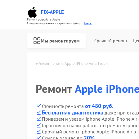
FIX-APPLE
Ремонт устройств Apple
Специализированный cервисный центр г.
Тверь
Мы ремонтируем
Срочный ремонт
Це
phone Apple в Твери
Ремонт iphone Apple iPhone Air в Твери
Ремонт
Apple iPhone
от 480 руб.
Стоимость ремонта
Бесплатная диагностика
даже при отказ
Привезем и увезем iphone Apple iPhone Air
Гарантия на наши работы по ремонту iphone
Срочный ремонт iphone Apple iPhone Air в 
20%
Скидка для вас до