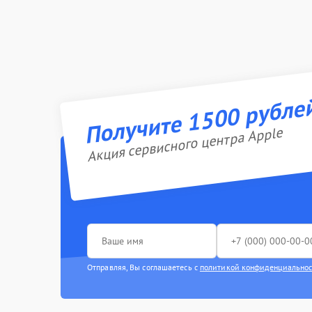
Получите 1500 рубле
Акция сервисного центра Apple
Отправляя, Вы соглашаетесь с
политикой конфиденциально