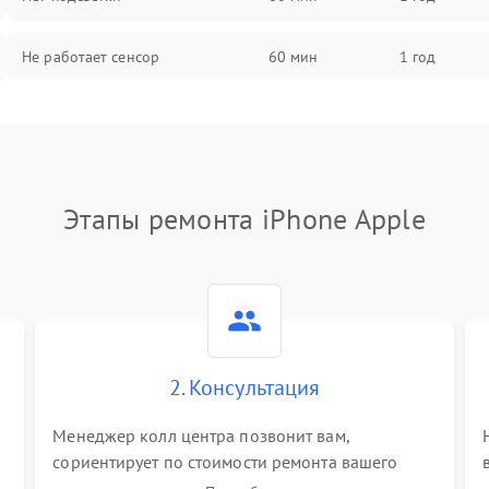
Не работает сенсор
60 мин
1 год
Мерцает изображение
60 мин
1 год
Не работает 3D Touch
60 мин
1 год
Этапы ремонта iPhone Apple
Не работает Face ID
60 мин
1 год
2. Консультация
Менеджер колл центра позвонит вам,
сориентирует по стоимости ремонта вашего
iphone а также ответит на все ваши вопросы.