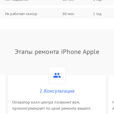
Не работает сенсор
60 мин
1 год
Мерцает изображение
60 мин
1 год
Не работает 3D Touch
60 мин
1 год
Этапы ремонта iPhone Apple
Не работает Face ID
60 мин
1 год
2. Консультация
Оператор колл центра позвонит вам,
проконсультирует по цене ремонта вашего