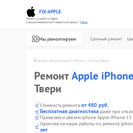
FIX-APPLE
Ремонт устройств Apple
Специализированный cервисный центр г.
Тверь
Мы ремонтируем
Срочный ремонт
Це
phone Apple в Твери
Ремонт iphone Apple iPhone 13 Pro в Твери
Ремонт
Apple iPhone
Твери
от 480 руб.
Стоимость ремонта
Бесплатная диагностика
даже при отказ
Привезем и увезем iphone Apple iPhone 13 
Гарантия на наши работы по ремонту iphon
лет