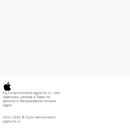
СЦ tvr.service-centr-apple-fix.ru - сеть
сервисных центров в Твери по
ремонту и обслуживанию техники
Apple
2021-2026 © СЦ tvr.service-centr-
apple-fix.ru