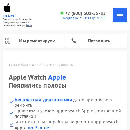
+7 (800) 301-55-83
FIX-APPLE
Ежедневно, с 10:00 до 20:00
Ремонт устройств Apple
Специализированный
cервисный центр г.
Тверь
Мы ремонтируем
Позвонить
Твери
Apple Watch Apple появились полосы
Apple Watch
Apple
Появились полосы
Бесплатная диагностика
даже при отказе от
ремонта
Привезем и увезем apple watch Apple собственной
доставкой
Гарантия на наши работы по ремонту apple watch
до 3-х лет
Apple