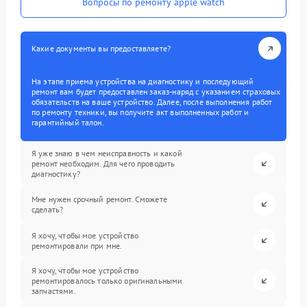
Вопросы по ремонту apple watch
Какие документы вы предоставляете?
На этапе приема устройства на диагностику и последующий
ремонт вам будет предоставлен заказ-наряд с указанием страховых
обязательств на ваше устройство. Далее, после выполнения работ
по ремонту техники, вы получите акт выполненных работ и
гарантийный талон.
Я уже знаю в чем неисправность и какой
ремонт необходим. Для чего проводить
диагностику?
Мне нужен срочный ремонт. Сможете
сделать?
Я хочу, чтобы мое устройство
ремонтировали при мне.
Я хочу, чтобы мое устройство
ремонтировалось только оригинальными
запчастями.