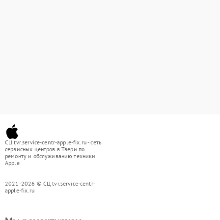
СЦ tvr.service-centr-apple-fix.ru - сеть
сервисных центров в Твери по
ремонту и обслуживанию техники
Apple
2021-2026 © СЦ tvr.service-centr-
apple-fix.ru