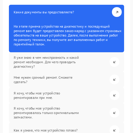
Какие документы вы предоставляете?
На этапе приема устройства на диагностику и последующий
ремонт вам будет предоставлен заказ-наряд с указанием страховых
обязательств на ваше устройство. Далее, после выполнения работ
по ремонту техники, вы получите акт выполненных работ и
гарантийный талон.
Я уже знаю в чем неисправность и какой
ремонт необходим. Для чего проводить
диагностику?
Мне нужен срочный ремонт. Сможете
сделать?
Я хочу, чтобы мое устройство
ремонтировали при мне.
Я хочу, чтобы мое устройство
ремонтировалось только оригинальными
запчастями.
Как я узнаю, что мое устройство готово?