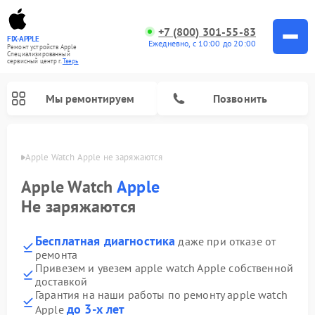
+7 (800) 301-55-83
FIX-APPLE
Ежедневно, с 10:00 до 20:00
Ремонт устройств Apple
Специализированный
cервисный центр г.
Тверь
Мы ремонтируем
Позвонить
Твери
Apple Watch Apple не заряжаются
Apple Watch
Apple
Не заряжаются
Бесплатная диагностика
даже при отказе от
ремонта
Привезем и увезем apple watch Apple собственной
доставкой
Гарантия на наши работы по ремонту apple watch
до 3-х лет
Apple