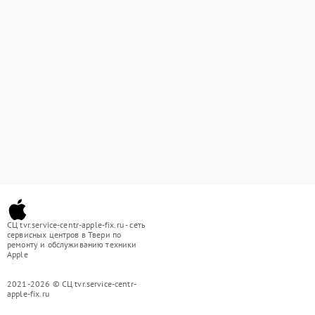
СЦ tvr.service-centr-apple-fix.ru - сеть
сервисных центров в Твери по
ремонту и обслуживанию техники
Apple
2021-2026 © СЦ tvr.service-centr-
apple-fix.ru