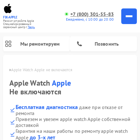
+7 (800) 301-55-83
FIX-APPLE
Ежедневно, с 10:00 до 20:00
Ремонт устройств Apple
Специализированный
cервисный центр г.
Тверь
Мы ремонтируем
Позвонить
Твери
Apple Watch Apple не включаются
Apple Watch
Apple
Не включаются
Бесплатная диагностика
даже при отказе от
ремонта
Привезем и увезем apple watch Apple собственной
доставкой
Гарантия на наши работы по ремонту apple watch
до 3-х лет
Apple