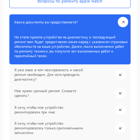
Вопросы по ремонту apple watch
Какие документы вы предоставляете?
На этапе приема устройства на диагностику и последующий
ремонт вам будет предоставлен заказ-наряд с указанием страховых
обязательств на ваше устройство. Далее, после выполнения работ
по ремонту техники, вы получите акт выполненных работ и
гарантийный талон.
Я уже знаю в чем неисправность и какой
ремонт необходим. Для чего проводить
диагностику?
Мне нужен срочный ремонт. Сможете
сделать?
Я хочу, чтобы мое устройство
ремонтировали при мне.
Я хочу, чтобы мое устройство
ремонтировалось только оригинальными
запчастями.