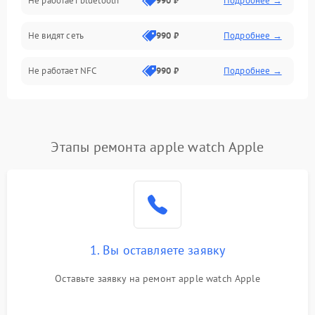
Не работает bluetooth
990 ₽
Подробнее →
Разговор (микрофон, динамик)
Не видят сеть
990 ₽
Подробнее →
Не работает NFC
990 ₽
Подробнее →
Этапы ремонта apple watch Apple
1. Вы оставляете заявку
Оставьте заявку на ремонт apple watch Apple