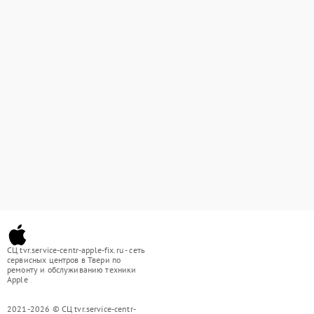
СЦ tvr.service-centr-apple-fix.ru - сеть
сервисных центров в Твери по
ремонту и обслуживанию техники
Apple
2021-2026 © СЦ tvr.service-centr-