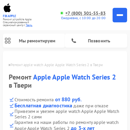
+7 (800) 301-55-83
FIX-APPLE
Ежедневно, с 10:00 до 20:00
Ремонт устройств Apple
Специализированный
cервисный центр г.
Тверь
Мы ремонтируем
Позвонить
Твери
Ремонт apple watch Apple Apple Watch Series 2 в Твери
Ремонт
Apple Apple Watch Series 2
в Твери
от 880 руб.
Стоимость ремонта
Бесплатная диагностика
даже при отказе
Привезем и увезем apple watch Apple Apple Watch
Series 2 сами
Гарантия на наши работы по ремонту apple watch
до 3-х лет
Apple Apple Watch Series 2