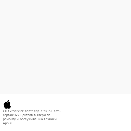
СЦ tvr.service-centr-apple-fix.ru - сеть
сервисных центров в Твери по
ремонту и обслуживанию техники
Apple