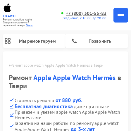
+7 (800) 301-55-83
FIX-APPLE
Ежедневно, с 10:00 до 20:00
Ремонт устройств Apple
Специализированный
cервисный центр г.
Тверь
Мы ремонтируем
Позвонить
Твери
Ремонт apple watch Apple Apple Watch Hermès в Твери
Ремонт
Apple Apple Watch Hermès
в
Твери
от 880 руб.
Стоимость ремонта
Бесплатная диагностика
даже при отказе
Привезем и увезем apple watch Apple Apple Watch
Hermès сами
Гарантия на наши работы по ремонту apple watch
до 3-х лет
Apple Apple Watch Hermès