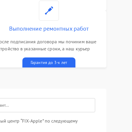
Выполнение ремонтных работ
осле подписания договора мы починим ваше
стройство в указанные сроки, а наш курьер
ривезет его к вам вместе с гарантийным
алоном бесплатно
Гарантия до 3-х лет
ый центр “FIX-Apple” по следующему