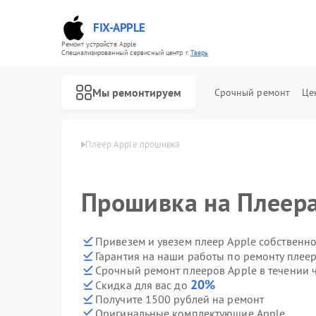
FIX-APPLE
Ремонт устройств Apple
Специализированный cервисный центр г.
Тверь
Мы ремонтируем
Срочный ремонт
Це
ееров Apple в Твери
Плеер Apple прошивка
Прошивка на Плеера
Привезем и увезем плеер Apple собственн
Гарантия на наши работы по ремонту плее
Срочный ремонт плееров Apple в течении 
20%
Скидка для вас до
Получите 1500 рублей на ремонт
Оригинальные комплектующие Apple