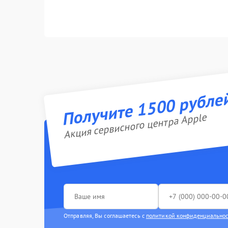
Получите 1500 рубле
Акция сервисного центра Apple
Отправляя, Вы соглашаетесь с
политикой конфиденциально