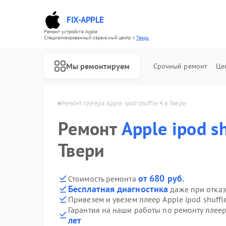
FIX-APPLE
Ремонт устройств Apple
Специализированный cервисный центр г.
Тверь
Мы ремонтируем
Срочный ремонт
Це
ееров Apple в Твери
Ремонт плеера Apple ipod shuffle 4 в Твери
Ремонт
Apple ipod sh
Твери
от 680 руб.
Стоимость ремонта
Бесплатная диагностика
даже при отказ
Привезем и увезем плеер Apple ipod shuffl
Гарантия на наши работы по ремонту плеер
лет