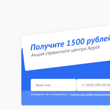
Получите 1500 рубле
Акция сервисного центра Apple
Отправляя, Вы соглашаетесь с
политикой конфиденциально