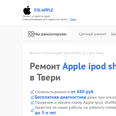
FIX-APPLE
Ремонт устройств Apple
Специализированный cервисный центр г.
Тверь
Мы ремонтируем
Срочный ремонт
Це
ееров Apple в Твери
Ремонт плеера Apple ipod shuffle 2g 2 gb в Твери
Ремонт
Apple ipod sh
в Твери
от 680 руб.
Стоимость ремонта
Бесплатная диагностика
даже при отказ
Привезем и увезем плеер Apple ipod shuffl
Гарантия на наши работы по ремонту плееро
до 3-х лет