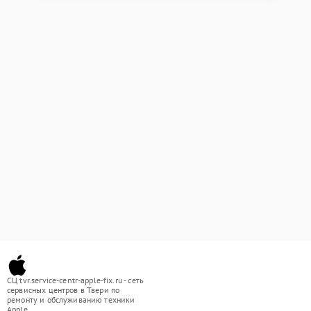
СЦ tvr.service-centr-apple-fix.ru - сеть
сервисных центров в Твери по
ремонту и обслуживанию техники
Apple