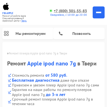
+7 (800) 301-55-83
FIX-APPLE
Ежедневно, с 10:00 до 20:00
Ремонт устройств Apple
Специализированный
cервисный центр г.
Тверь
Мы ремонтируем
Позвонить
Твери
Ремонт плеера Apple ipod nano 7g в Твери
Ремонт
Apple ipod nano 7g
в Твери
от 580 руб.
Стоимость ремонта
Бесплатная диагностика
даже при отказе
Привезем и увезем плеер Apple ipod nano 7g сами
Гарантия на наши работы по ремонту плееров
до 3-х лет
Apple ipod nano 7g
Срочный ремонт плееров Apple ipod nano 7g в
течении часа