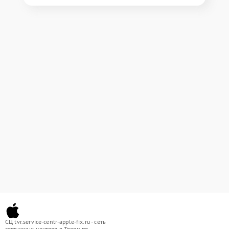
СЦ tvr.service-centr-apple-fix.ru - сеть
сервисных центров в Твери по