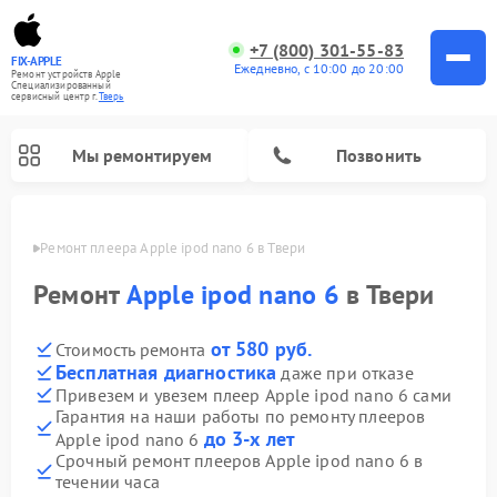
+7 (800) 301-55-83
FIX-APPLE
Ежедневно, с 10:00 до 20:00
Ремонт устройств Apple
Специализированный
cервисный центр г.
Тверь
Мы ремонтируем
Позвонить
Твери
Ремонт плеера Apple ipod nano 6 в Твери
Ремонт
Apple ipod nano 6
в Твери
от 580 руб.
Стоимость ремонта
Бесплатная диагностика
даже при отказе
Привезем и увезем плеер Apple ipod nano 6 сами
Гарантия на наши работы по ремонту плееров
до 3-х лет
Apple ipod nano 6
Срочный ремонт плееров Apple ipod nano 6 в
течении часа