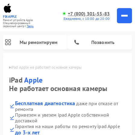
+7 (800) 301-55-83
FIX-APPLE
Ежедневно, с 10:00 до 20:00
Ремонт устройств Apple
Специализированный
cервисный центр г.
Тверь
Мы ремонтируем
Позвонить
Твери
iPad Apple не работает основная камеры
iPad
Apple
Не работает основная камеры
Бесплатная диагностика
даже при отказе от
ремонта
Привезем и увезем ipad Apple собственной
доставкой
Гарантия на наши работы по ремонту ipad Apple
до 3-х лет