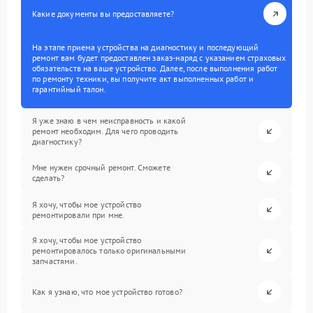
Какие документы вы предоставляете?
На этапе приема устройства на диагностику и последующий
ремонт вам будет предоставлен заказ-наряд с указанием страховых
обязательств на ваше устройство. Далее, после выполнения работ
по ремонту техники, вы получите акт выполненных работ и
гарантийный талон.
Я уже знаю в чем неисправность и какой
ремонт необходим. Для чего проводить
диагностику?
Мне нужен срочный ремонт. Сможете
сделать?
Я хочу, чтобы мое устройство
ремонтировали при мне.
Я хочу, чтобы мое устройство
ремонтировалось только оригинальными
запчастями.
Как я узнаю, что мое устройство готово?