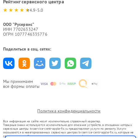
Рейтинг сервисного центра
4.9-5.0
ООО "Русервис"
ИНН 7702633247
ОГРН 1077746335776
Поделиться в соц. сетях:
Мы принимаем
все формы оплаты
Политика конфиденциальности
Вся информация на сайте носит исключительно справочный характер.
Товарные знаки используются исключительно для описания устройств, в отношении которых
сервисные центры tvr.service-centr-apple-fix.ru предоставляют услуги по ремонту. Услуги
оказываются в неавторизованных сервисных центрах tvr.service-centr-apple-fix.ru, которые не
связаны с правообладателями товарных знаков или их официальными представителями.