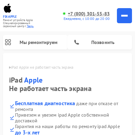
+7 (800) 301-55-83
FIX-APPLE
Ежедневно, с 10:00 до 20:00
Ремонт устройств Apple
Специализированный
cервисный центр г.
Тверь
Мы ремонтируем
Позвонить
Твери
iPad Apple не работает часть экрана
iPad
Apple
Не работает часть экрана
Бесплатная диагностика
даже при отказе от
ремонта
Привезем и увезем ipad Apple собственной
доставкой
Гарантия на наши работы по ремонту ipad Apple
до 3-х лет