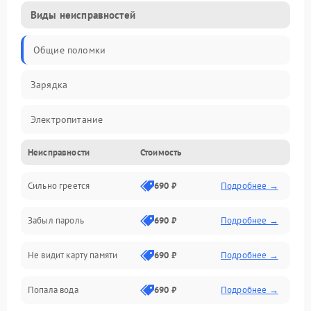
Виды неисправностей
Общие поломки
Зарядка
Электропитание
Неисправности
Стоимость
Экран и изображение
Сильно греется
690 ₽
Подробнее →
Дисплей
Забыл пароль
690 ₽
Подробнее →
Экран (дисплей)
Не видит карту памяти
690 ₽
Подробнее →
Связь
Попала вода
690 ₽
Подробнее →
Разговор (микрофон, динамик)