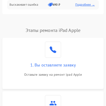
Выскакивает ошибка
690 ₽
Подробнее →
Перегрев и нестабильная работа
Влага и механические повреждения
Сеть и интернет
Этапы ремонта iPad Apple
Зарядка и разъёмы
Программные сбои
1. Вы оставляете заявку
Память и данные
Оставьте заявку на ремонт ipad Apple
Режим работы
Связь и беспроводные модули
Камера