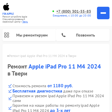
+7 (800) 301-55-83
FIX-APPLE
Ежедневно, с 10:00 до 20:00
Ремонт устройств Apple
Специализированный
cервисный центр г.
Тверь
Мы ремонтируем
Позвонить
Твери
Ремонт ipad Apple iPad Pro 11 M4 2024 в Твери
Ремонт
Apple iPad Pro 11 M4 2024
в Твери
от 1180 руб.
Стоимость ремонта
Бесплатная диагностика
даже при отказе
Привезем и увезем ipad Apple iPad Pro 11 M4 2024
сами
Гарантия на наши работы по ремонту ipad Apple
до 3-х лет
iPad Pro 11 M4 2024