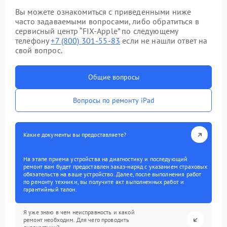
Вы можете ознакомиться с приведенными ниже
часто задаваемыми вопросами, либо обратиться в
сервисный центр “FIX-Apple” по следующему
телефону
+7 (800) 301-55-83
если не нашли ответ на
свой вопрос.
Общие вопросы
Вопросы по ремонту iPad
Какие документы вы предоставляете?
На этапе приема устройства на диагностику и последующий
ремонт вам будет предоставлен заказ-наряд с указанием страховых
обязательств на ваше устройство. Далее, после выполнения работ
по ремонту техники, вы получите акт выполненных работ и
гарантийный талон.
Я уже знаю в чем неисправность и какой
ремонт необходим. Для чего проводить