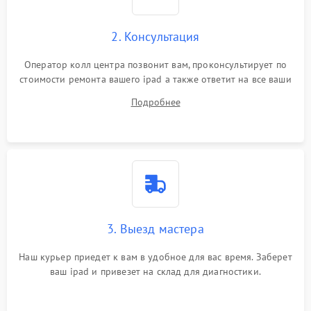
Сенсорное управление
2. Консультация
Проблемы с механикой
Оператор колл центра позвонит вам, проконсультирует по
стоимости ремонта вашего ipad а также ответит на все ваши
Питание и аккумулятор
вопросы.
Подробнее
Кнопки и органы управления
Звук и аудио
Камеры
ПО
3. Выезд мастера
Наш курьер приедет к вам в удобное для вас время. Заберет
ваш ipad и привезет на склад для диагностики.