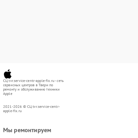
СЦ tvr.service-centr-apple-fix.ru - сеть
сервисных центров в Твери по
ремонту и обслуживанию техники
Apple
2021-2026 © СЦ tvr.service-centr-
apple-fix.ru
Мы ремонтируем