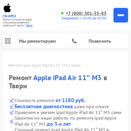
+7 (800) 301-55-83
FIX-APPLE
Ежедневно, с 10:00 до 20:00
Ремонт устройств Apple
Специализированный
cервисный центр г.
Тверь
Мы ремонтируем
Позвонить
Твери
Ремонт ipad Apple iPad Air 11″ M3 в Твери
Ремонт
Apple iPad Air 11″ M3
в
Твери
от 1180 руб.
Стоимость ремонта
Бесплатная диагностика
даже при отказе
Привезем и увезем ipad Apple iPad Air 11″ M3 сами
Гарантия на наши работы по ремонту ipad Apple
до 3-х лет
iPad Air 11″ M3
Срочный ремонт ipad Apple iPad Air 11″ M3 в