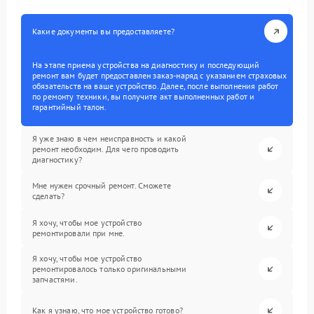
Какие документы вы предоставляете?
На этапе приема устройства на диагностику и последующий
ремонт вам будет предоставлен заказ-наряд с указанием страховых
обязательств на ваше устройство. Далее, после выполнения работ
по ремонту техники, вы получите акт выполненных работ и
гарантийный талон.
Я уже знаю в чем неисправность и какой
ремонт необходим. Для чего проводить
диагностику?
Мне нужен срочный ремонт. Сможете
сделать?
Я хочу, чтобы мое устройство
ремонтировали при мне.
Я хочу, чтобы мое устройство
ремонтировалось только оригинальными
запчастями.
Как я узнаю, что мое устройство готово?