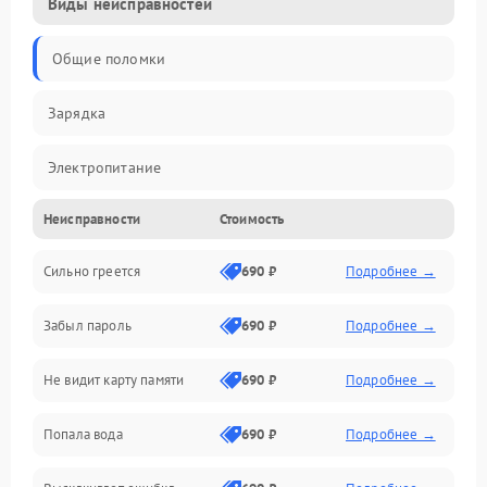
Виды неисправностей
Общие поломки
Зарядка
Электропитание
Неисправности
Стоимость
Экран и изображение
Сильно греется
690 ₽
Подробнее →
Дисплей
Забыл пароль
690 ₽
Подробнее →
Экран (дисплей)
Не видит карту памяти
690 ₽
Подробнее →
Связь
Попала вода
690 ₽
Подробнее →
Разговор (микрофон, динамик)