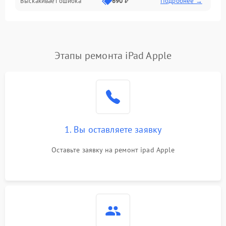
Выскакивает ошибка
690 ₽
Подробнее →
Перегрев и нестабильная работа
Влага и механические повреждения
Сеть и интернет
Этапы ремонта iPad Apple
Зарядка и разъёмы
Программные сбои
1. Вы оставляете заявку
Память и данные
Оставьте заявку на ремонт ipad Apple
Режим работы
Связь и беспроводные модули
Камера