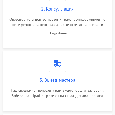
Сенсорное управление
2. Консультация
Проблемы с механикой
Оператор колл центра позвонит вам, проинформирует по
цене ремонта вашего ipad а также ответит на все ваши
Питание и аккумулятор
вопросы.
Подробнее
Кнопки и органы управления
Звук и аудио
Камеры
ПО
3. Выезд мастера
Наш специалист приедет к вам в удобное для вас время.
Заберет ваш ipad и привезет на склад для диагностики.