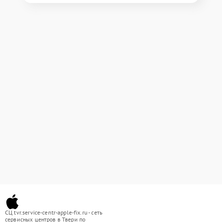
СЦ tvr.service-centr-apple-fix.ru - сеть
сервисных центров в Твери по