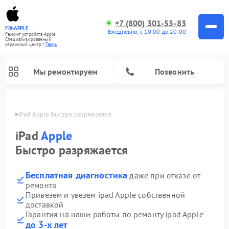
+7 (800) 301-55-83
FIX-APPLE
Ежедневно, с 10:00 до 20:00
Ремонт устройств Apple
Специализированный
cервисный центр г.
Тверь
Мы ремонтируем
Позвонить
Твери
iPad Apple быстро разряжается
iPad
Apple
Быстро разряжается
Бесплатная диагностика
даже при отказе от
ремонта
Привезем и увезем ipad Apple собственной
доставкой
Гарантия на наши работы по ремонту ipad Apple
до 3-х лет