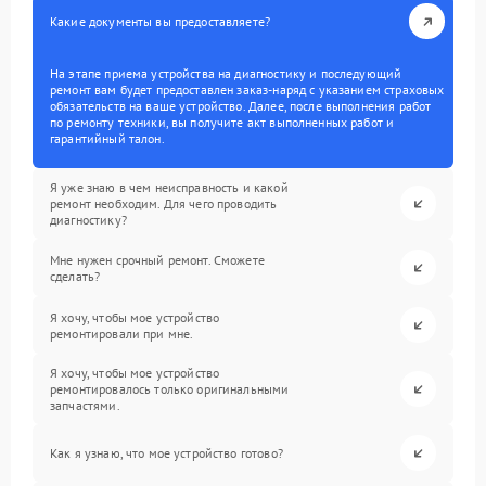
Какие документы вы предоставляете?
На этапе приема устройства на диагностику и последующий
ремонт вам будет предоставлен заказ-наряд с указанием страховых
обязательств на ваше устройство. Далее, после выполнения работ
по ремонту техники, вы получите акт выполненных работ и
гарантийный талон.
Я уже знаю в чем неисправность и какой
ремонт необходим. Для чего проводить
диагностику?
Мне нужен срочный ремонт. Сможете
сделать?
Я хочу, чтобы мое устройство
ремонтировали при мне.
Я хочу, чтобы мое устройство
ремонтировалось только оригинальными
запчастями.
Как я узнаю, что мое устройство готово?