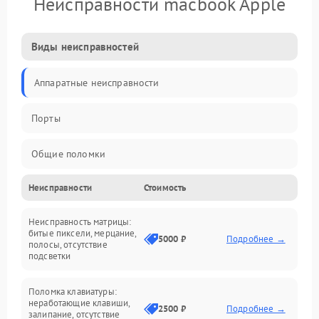
Неисправности macbook Apple
Виды неисправностей
Аппаратные неисправности
Порты
Общие поломки
Неисправности
Стоимость
Устройства
Неисправность матрицы:
Программные ошибки
битые пиксели, мерцание,
5000 ₽
Подробнее →
полосы, отсутствие
подсветки
Электрические и системные сбои
Поломка клавиатуры:
Интерфейсные проблемы
неработающие клавиши,
2500 ₽
Подробнее →
залипание, отсутствие