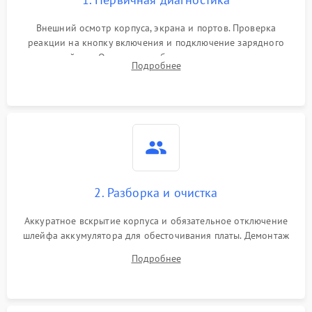
Внешний осмотр корпуса, экрана и портов. Проверка
реакции на кнопку включения и подключение зарядного
устройства. Оценка потребления тока с помощью
Подробнее
лабораторного блока питания для локализации проблемы.
2. Разборка и очистка
Аккуратное вскрытие корпуса и обязательное отключение
шлейфа аккумулятора для обесточивания платы. Демонтаж
системы охлаждения, очистка кулера от пыли и удаление
Подробнее
высохшей термопасты с кристаллов чипов.