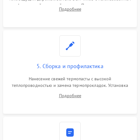
инфракрасной паяльной станции. Прошивка микросхемы
Подробнее
BIOS или замена поврежденных портов USB
5. Сборка и профилактика
Нанесение свежей термопасты с высокой
теплопроводностью и замена термопрокладок. Установка
системы охлаждения, подключение всех внутренних
Подробнее
шлейфов, модулей памяти и накопителей. Предварительная
сборка корпуса.