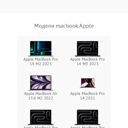
Выход из строя SSD или
HDD: медленная загрузка,
3000 ₽
Подробнее →
ошибки чтения,
пропадание диска
Модели macbook Apple
Неисправность
оперативной памяти:
2000 ₽
Подробнее →
вылеты приложений,
синие экраны
Apple MacBook Pro
Apple MacBook Pro
14 M2 2023
14 M3 2023
Проблемы Wi‑Fi или
2500 ₽
Подробнее →
Bluetooth модулей
Apple MacBook Air
Apple MacBook Pro
13.6 M2 2022
14 2021
Apple MacBook Pro
Apple MacBook Pro