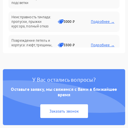
подсветки
Батарея
Неисправность тачпада:
Сеть и интернет
пропуски, прыжки
3000 ₽
Подробнее →
курсора, полный отказ
Система охлаждения
Повреждение петель и
корпуса: люфт, трещины,
3500 ₽
Подробнее →
деформация
Проблемы аккумулятора:
быстрая разрядка,
2500 ₽
Подробнее →
невозможность зарядки,
вздутие
У Вас остались вопросы?
Оставьте заявку, мы свяжемся с Вами в ближайшее
Неисправность зарядного
время
устройства или разъёма
2000 ₽
Подробнее →
питания
Заказать звонок
Перегрев из‑за пыли,
износа термопасты или
2500 ₽
Подробнее →
неисправности кулера