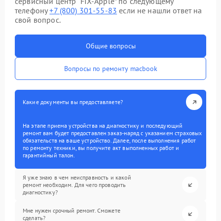
сервисный центр “FIX-Apple” по следующему
телефону
+7 (800) 301-55-83
если не нашли ответ на
свой вопрос.
Общие вопросы
Вопросы по ремонту macbook
Какие документы вы предоставляете?
На этапе приема устройства на диагностику и последующий
ремонт вам будет предоставлен заказ-наряд с указанием страховых
обязательств на ваше устройство. Далее, после выполнения работ
по ремонту техники, вы получите акт выполненных работ и
гарантийный талон.
Я уже знаю в чем неисправность и какой
ремонт необходим. Для чего проводить
диагностику?
Мне нужен срочный ремонт. Сможете
сделать?