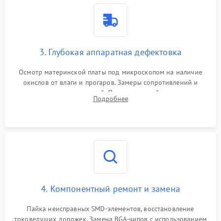
3. Глубокая аппаратная дефектовка
Осмотр материнской платы под микроскопом на наличие
окислов от влаги и прогаров. Замеры сопротивлений и
дежурных напряжений. Проверка цепей питания,
Подробнее
мультиконтроллера, процессора и видеочипа.
4. Компонентный ремонт и замена
Пайка неисправных SMD-элементов, восстановление
токоведущих дорожек. Замена BGA-чипов с использованием