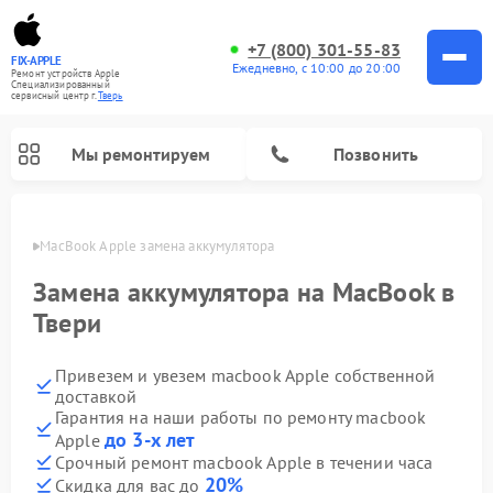
+7 (800) 301-55-83
FIX-APPLE
Ежедневно, с 10:00 до 20:00
Ремонт устройств Apple
Специализированный
cервисный центр г.
Тверь
Мы ремонтируем
Позвонить
Твери
MacBook Apple замена аккумулятора
Замена аккумулятора на MacBook в
Твери
Привезем и увезем macbook Apple собственной
доставкой
Гарантия на наши работы по ремонту macbook
до 3-х лет
Apple
Срочный ремонт macbook Apple в течении часа
20%
Скидка для вас до