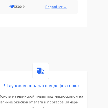
3500 ₽
Подробнее →
2500 ₽
Подробнее →
2000 ₽
Подробнее →
2500 ₽
Подробнее →
3. Глубокая аппаратная дефектовка
3000 ₽
Подробнее →
Осмотр материнской платы под микроскопом на
наличие окислов от влаги и прогаров. Замеры
2000 ₽
Подробнее →
сопротивлений и дежурных напряжений.