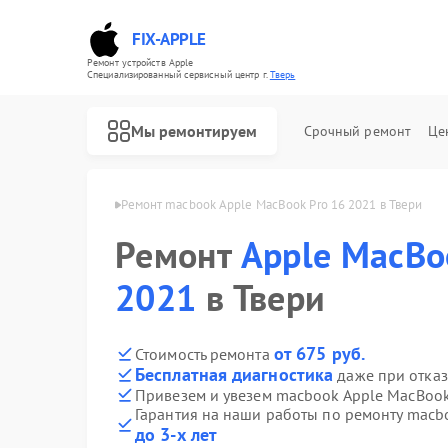
FIX-APPLE
Ремонт устройств Apple
Специализированный cервисный центр г.
Тверь
Мы ремонтируем
Срочный ремонт
Це
cbook Apple в Твери
Ремонт macbook Apple MacBook Pro 16 2021 в Твери
Ремонт
Apple MacBo
2021
в Твери
от 675 руб.
Стоимость ремонта
Бесплатная диагностика
даже при отказ
Привезем и увезем macbook Apple MacBook
Гарантия на наши работы по ремонту macb
до 3-х лет