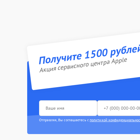
Получите 1500 рубле
Акция сервисного центра Apple
Отправляя, Вы соглашаетесь с
политикой конфиденциально