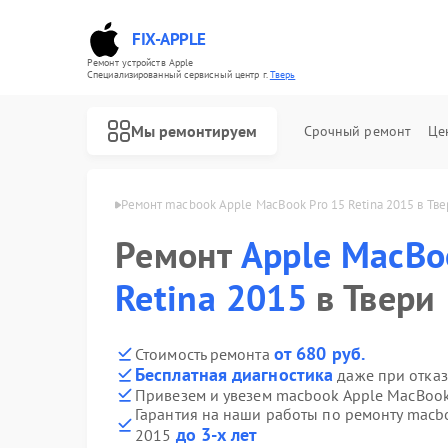
FIX-APPLE
Ремонт устройств Apple
Специализированный cервисный центр г.
Тверь
Мы ремонтируем
Срочный ремонт
Це
cbook Apple в Твери
Ремонт macbook Apple MacBook Pro 15 Retina 2015 в Тве
Ремонт
Apple MacBo
Retina 2015
в Твери
от 680 руб.
Стоимость ремонта
Бесплатная диагностика
даже при отказ
Привезем и увезем macbook Apple MacBook 
Гарантия на наши работы по ремонту macbo
до 3-х лет
2015