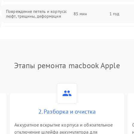
Повреждение петель и корпуса:
85 мин
1 год
люфт, трещины, деформация
Проблемы аккумулятора: быстрая
разрядка, невозможность зарядки,
85 мин
1 год
вздутие
Неисправность зарядного
85 мин
1 год
Этапы ремонта macbook Apple
устройства или разъёма питания
Перегрев из‑за пыли, износа
термопасты или неисправности
75 мин
1 год
кулера
Выход из строя SSD или HDD:
2. Разборка и очистка
медленная загрузка, ошибки
80 мин
1 год
чтения, пропадание диска
Аккуратное вскрытие корпуса и обязательное
отключение шлейфа аккумулятора для
Неисправность оперативной