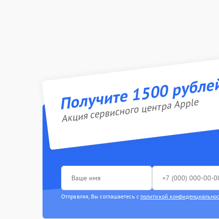
Получите 1500 рубле
Акция сервисного центра Apple
Отправляя, Вы соглашаетесь с
политикой конфиденциально