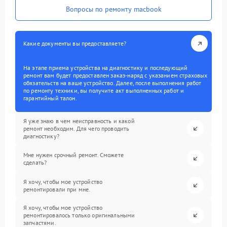
Вопросы по ремонту macbook
Какие документы вы предоставляете?
На этапе приема устройства на диагностику и последующий
ремонт вам будет предоставлен заказ-наряд с указанием страховых
обязательств на ваше устройство. Далее, после выполнения работ
по ремонту техники, вы получите акт выполненных работ и
гарантийный талон.
Я уже знаю в чем неисправность и какой
ремонт необходим. Для чего проводить
диагностику?
Мне нужен срочный ремонт. Сможете
сделать?
Я хочу, чтобы мое устройство
ремонтировали при мне.
Я хочу, чтобы мое устройство
ремонтировалось только оригинальными
запчастями.