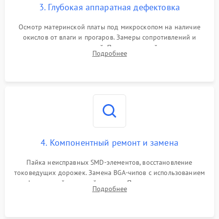
3. Глубокая аппаратная дефектовка
Осмотр материнской платы под микроскопом на наличие
окислов от влаги и прогаров. Замеры сопротивлений и
дежурных напряжений. Проверка цепей питания,
Подробнее
мультиконтроллера, процессора и видеочипа.
4. Компонентный ремонт и замена
Пайка неисправных SMD-элементов, восстановление
токоведущих дорожек. Замена BGA-чипов с использованием
инфракрасной паяльной станции. Прошивка микросхемы
Подробнее
BIOS или замена поврежденных портов USB