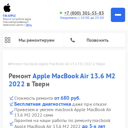
+7 (800) 301-55-83
FIX-APPLE
Ежедневно, с 10:00 до 20:00
Ремонт устройств Apple
Специализированный
cервисный центр г.
Тверь
Мы ремонтируем
Позвонить
Твери
Ремонт macbook Apple MacBook Air 13.6 M2 2022 в Твери
Ремонт
Apple MacBook Air 13.6 M2
2022
в Твери
от 680 руб.
Стоимость ремонта
Бесплатная диагностика
даже при отказе
Привезем и увезем macbook Apple MacBook Air
13.6 M2 2022 сами
Гарантия на наши работы по ремонту macbook
до 3-х лет
Apple MacBook Air 13.6 M2 2022