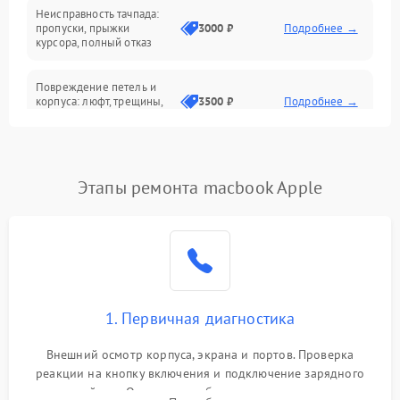
Неисправность тачпада:
Сеть и интернет
пропуски, прыжки
3000 ₽
Подробнее →
курсора, полный отказ
Система охлаждения
Повреждение петель и
корпуса: люфт, трещины,
3500 ₽
Подробнее →
деформация
Проблемы аккумулятора:
быстрая разрядка,
2500 ₽
Подробнее →
Этапы ремонта macbook Apple
невозможность зарядки,
вздутие
Неисправность зарядного
устройства или разъёма
2000 ₽
Подробнее →
питания
1. Первичная диагностика
Перегрев из‑за пыли,
износа термопасты или
2500 ₽
Подробнее →
неисправности кулера
Внешний осмотр корпуса, экрана и портов. Проверка
реакции на кнопку включения и подключение зарядного
устройства. Оценка потребления тока с помощью
Выход из строя SSD или