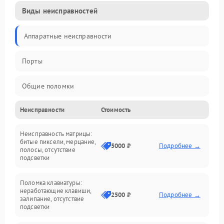
Виды неисправностей
Аппаратные неисправности
Порты
Общие поломки
Неисправности
Стоимость
Устройства
Неисправность матрицы:
Программные ошибки
битые пиксели, мерцание,
5000 ₽
Подробнее →
полосы, отсутствие
подсветки
Электрические и системные сбои
Поломка клавиатуры:
Интерфейсные проблемы
неработающие клавиши,
2500 ₽
Подробнее →
залипание, отсутствие
подсветки
Батарея