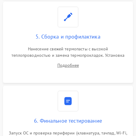
5. Сборка и профилактика
Нанесение свежей термопасты с высокой
теплопроводностью и замена термопрокладок. Установка
системы охлаждения, подключение всех внутренних
Подробнее
шлейфов, модулей памяти и накопителей. Предварительная
сборка корпуса.
6. Финальное тестирование
Запуск ОС и проверка периферии (клавиатура, тачпад, Wi-Fi,