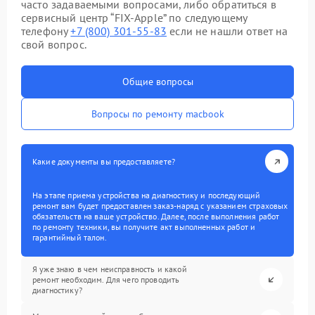
часто задаваемыми вопросами, либо обратиться в
сервисный центр “FIX-Apple” по следующему
телефону
+7 (800) 301-55-83
если не нашли ответ на
свой вопрос.
Общие вопросы
Вопросы по ремонту macbook
Какие документы вы предоставляете?
На этапе приема устройства на диагностику и последующий
ремонт вам будет предоставлен заказ-наряд с указанием страховых
обязательств на ваше устройство. Далее, после выполнения работ
по ремонту техники, вы получите акт выполненных работ и
гарантийный талон.
Я уже знаю в чем неисправность и какой
ремонт необходим. Для чего проводить
диагностику?