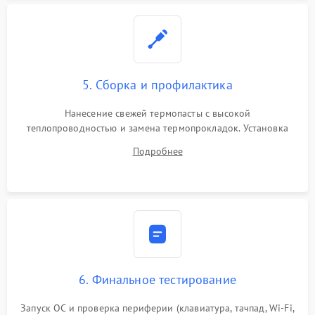
5. Сборка и профилактика
Нанесение свежей термопасты с высокой
теплопроводностью и замена термопрокладок. Установка
системы охлаждения, подключение всех внутренних
Подробнее
шлейфов, модулей памяти и накопителей. Предварительная
сборка корпуса.
6. Финальное тестирование
Запуск ОС и проверка периферии (клавиатура, тачпад, Wi-Fi,