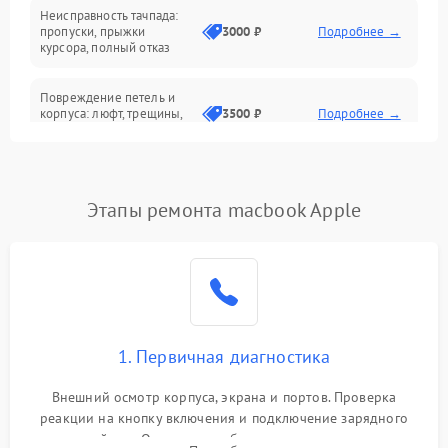
Неисправность тачпада:
Сеть и интернет
пропуски, прыжки
3000 ₽
Подробнее →
курсора, полный отказ
Система охлаждения
Повреждение петель и
корпуса: люфт, трещины,
3500 ₽
Подробнее →
деформация
Проблемы аккумулятора:
быстрая разрядка,
2500 ₽
Подробнее →
Этапы ремонта macbook Apple
невозможность зарядки,
вздутие
Неисправность зарядного
устройства или разъёма
2000 ₽
Подробнее →
питания
1. Первичная диагностика
Перегрев из‑за пыли,
износа термопасты или
2500 ₽
Подробнее →
неисправности кулера
Внешний осмотр корпуса, экрана и портов. Проверка
реакции на кнопку включения и подключение зарядного
устройства. Оценка потребления тока с помощью
Выход из строя SSD или