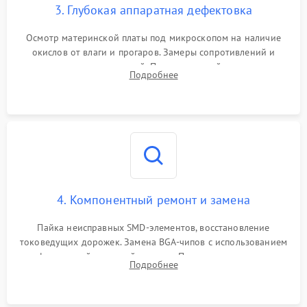
3. Глубокая аппаратная дефектовка
Осмотр материнской платы под микроскопом на наличие
окислов от влаги и прогаров. Замеры сопротивлений и
дежурных напряжений. Проверка цепей питания,
Подробнее
мультиконтроллера, процессора и видеочипа.
4. Компонентный ремонт и замена
Пайка неисправных SMD-элементов, восстановление
токоведущих дорожек. Замена BGA-чипов с использованием
инфракрасной паяльной станции. Прошивка микросхемы
Подробнее
BIOS или замена поврежденных портов USB