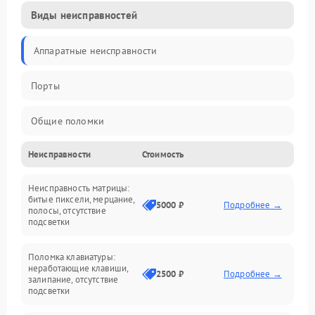
Виды неисправностей
Аппаратные неисправности
Порты
Общие поломки
Неисправности
Стоимость
Устройства
Неисправность матрицы:
Программные ошибки
битые пиксели, мерцание,
5000 ₽
Подробнее →
полосы, отсутствие
подсветки
Электрические и системные сбои
Поломка клавиатуры:
Интерфейсные проблемы
неработающие клавиши,
2500 ₽
Подробнее →
залипание, отсутствие
подсветки
Батарея