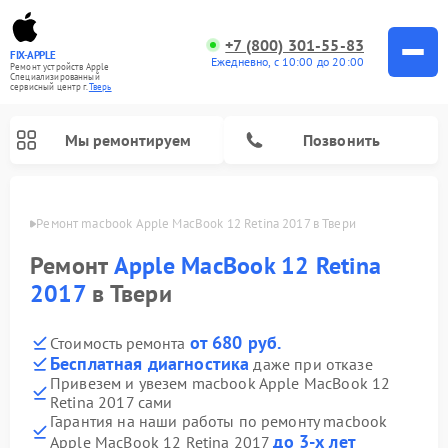
+7 (800) 301-55-83
FIX-APPLE
Ежедневно, с 10:00 до 20:00
Ремонт устройств Apple
Специализированный
cервисный центр г.
Тверь
Мы ремонтируем
Позвонить
Твери
Ремонт macbook Apple MacBook 12 Retina 2017 в Твери
Ремонт
Apple MacBook 12 Retina
2017
в Твери
от 680 руб.
Стоимость ремонта
Бесплатная диагностика
даже при отказе
Привезем и увезем macbook Apple MacBook 12
Retina 2017 сами
Гарантия на наши работы по ремонту macbook
до 3-х лет
Apple MacBook 12 Retina 2017