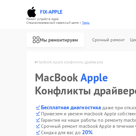
FIX-APPLE
Ремонт устройств Apple
Специализированный cервисный центр г.
Тверь
Мы ремонтируем
Срочный ремонт
Це
cbook Apple в Твери
MacBook Apple конфликты драйверов
MacBook
Apple
Конфликты драйвер
Бесплатная диагностика
даже при отказ
Привезем и увезем macbook Apple собстве
Гарантия на наши работы по ремонту macb
Срочный ремонт macbook Apple в течении 
20%
Скидка для вас до