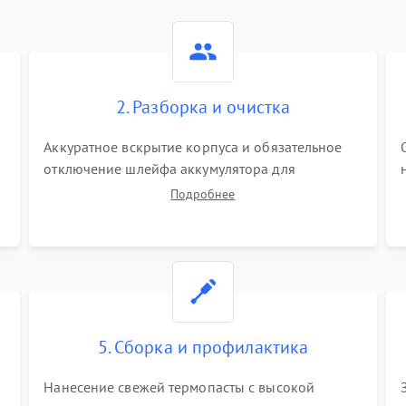
2. Разборка и очистка
Аккуратное вскрытие корпуса и обязательное
отключение шлейфа аккумулятора для
обесточивания платы. Демонтаж системы
Подробнее
охлаждения, очистка кулера от пыли и удаление
высохшей термопасты с кристаллов чипов.
5. Сборка и профилактика
Нанесение свежей термопасты с высокой