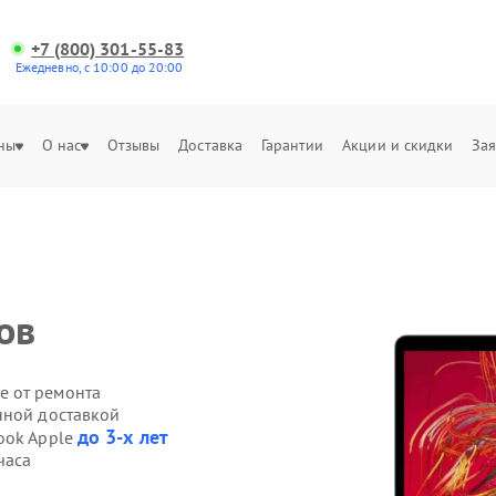
+7 (800) 301-55-83
Ежедневно, с 10:00 до 20:00
ны
О нас
Отзывы
Доставка
Гарантии
Акции и скидки
Зая
ов
е от ремонта
нной доставкой
до 3-х лет
ook Apple
часа