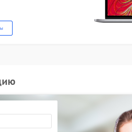
ны
цию