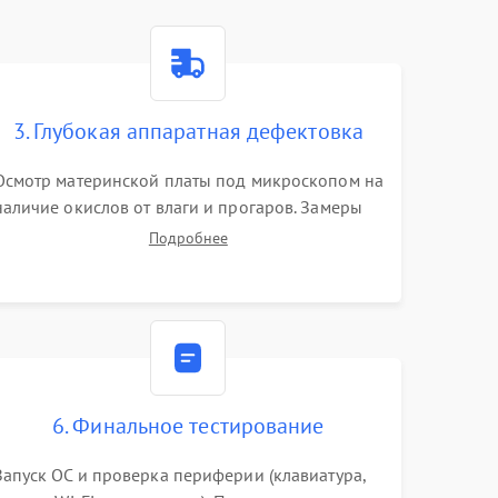
3. Глубокая аппаратная дефектовка
Осмотр материнской платы под микроскопом на
наличие окислов от влаги и прогаров. Замеры
сопротивлений и дежурных напряжений.
Подробнее
Проверка цепей питания, мультиконтроллера,
процессора и видеочипа.
6. Финальное тестирование
Запуск ОС и проверка периферии (клавиатура,