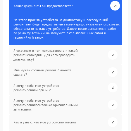
Какие документы вы предоставляете?
На этапе приема устройства на диагностику и последующий
ремонт вам будет предоставлен заказ-наряд с указанием страховых
обязательств на ваше устройство. Далее, после выполнения работ
по ремонту техники, вы получите акт выполненных работ и
гарантийный талон.
Я уже знаю в чем неисправность и какой
ремонт необходим. Для чего проводить
диагностику?
Мне нужен срочный ремонт. Сможете
сделать?
Я хочу, чтобы мое устройство
ремонтировали при мне.
Я хочу, чтобы мое устройство
ремонтировалось только оригинальными
запчастями.
Как я узнаю, что мое устройство готово?