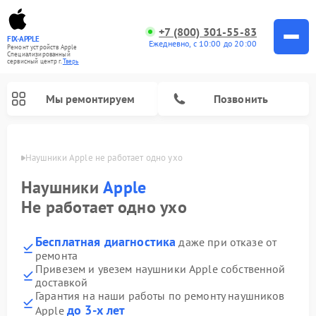
+7 (800) 301-55-83
FIX-APPLE
Ежедневно, с 10:00 до 20:00
Ремонт устройств Apple
Специализированный
cервисный центр г.
Тверь
Мы ремонтируем
Позвонить
Твери
Наушники Apple не работает одно ухо
Наушники
Apple
Не работает одно ухо
Бесплатная диагностика
даже при отказе от
ремонта
Привезем и увезем наушники Apple собственной
доставкой
Гарантия на наши работы по ремонту наушников
до 3-х лет
Apple