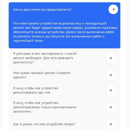
Какие документы вы предоставляете?
На этапе приема устройства на диагностику и последующий
ремонт вам будет предоставлен заказ-наряд с указанием страховых
обязательств на ваше устройство. Далее, после выполнения работ
по ремонту техники, вы получите акт выполненных работ и
гарантийный талон.
Я уже знаю в чем неисправность и какой
ремонт необходим. Для чего проводить
диагностику?
Мне нужен срочный ремонт. Сможете
сделать?
Я хочу, чтобы мое устройство
ремонтировали при мне.
Я хочу, чтобы мое устройство
ремонтировалось только оригинальными
запчастями.
Как я узнаю, что мое устройство готово?