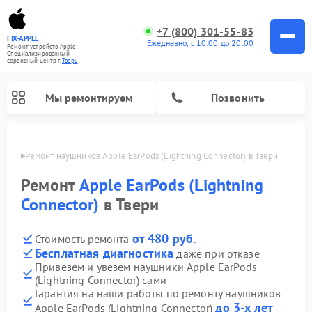
+7 (800) 301-55-83
FIX-APPLE
Ежедневно, с 10:00 до 20:00
Ремонт устройств Apple
Специализированный
cервисный центр г.
Тверь
Мы ремонтируем
Позвонить
Твери
Ремонт наушников Apple EarPods (Lightning Connector) в Твери
Ремонт
Apple EarPods (Lightning
Connector)
в Твери
от 480 руб.
Стоимость ремонта
Бесплатная диагностика
даже при отказе
Привезем и увезем наушники Apple EarPods
(Lightning Connector) сами
Гарантия на наши работы по ремонту наушников
до 3-х лет
Apple EarPods (Lightning Connector)