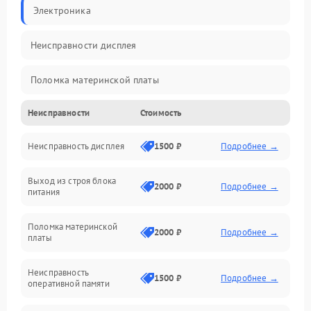
Электроника
Неисправности дисплея
Поломка материнской платы
Неисправности
Стоимость
Неисправность системы охлаждения
Неисправность дисплея
1500 ₽
Подробнее →
Неисправность BIOS
Выход из строя блока
Повреждение корпуса
2000 ₽
Подробнее →
питания
Поломка аудиосистемы (динамики, разъёмы)
Поломка материнской
2000 ₽
Подробнее →
платы
Неисправность Wi-Fi модуля
Неисправность
1500 ₽
Подробнее →
оперативной памяти
Повреждение разъёмов (USB, HDMI и др.)