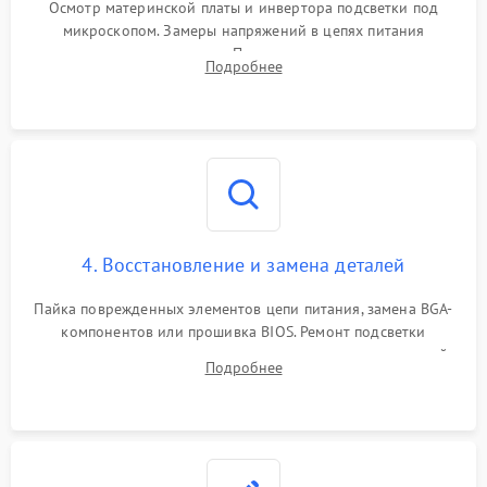
Осмотр материнской платы и инвертора подсветки под
микроскопом. Замеры напряжений в цепях питания
процессора и видеокарты. Проверка состояния жесткого
Подробнее
диска и оперативной памяти с помощью POST-карт и
мультиметра.
4. Восстановление и замена деталей
Пайка поврежденных элементов цепи питания, замена BGA-
компонентов или прошивка BIOS. Ремонт подсветки
матрицы, замена неисправного накопителя на скоростной
Подробнее
SSD или установка новых модулей памяти.