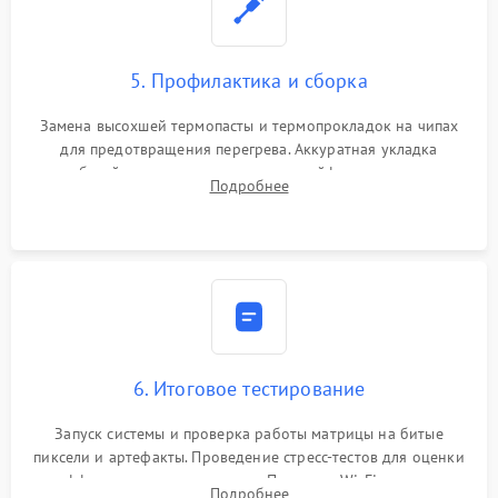
5. Профилактика и сборка
Замена высохшей термопасты и термопрокладок на чипах
для предотвращения перегрева. Аккуратная укладка
кабелей, подключение хрупких шлейфов матрицы и
Подробнее
надежная фиксация всех элементов внутри корпуса
моноблока.
6. Итоговое тестирование
Запуск системы и проверка работы матрицы на битые
пиксели и артефакты. Проведение стресс-тестов для оценки
эффективности охлаждения. Проверка Wi-Fi, камеры,
Подробнее