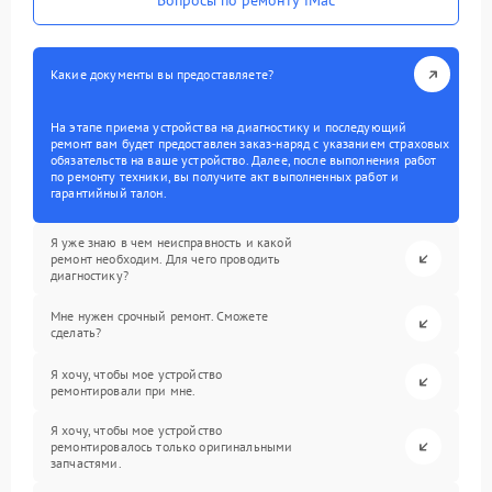
Вопросы по ремонту iMac
Какие документы вы предоставляете?
На этапе приема устройства на диагностику и последующий
ремонт вам будет предоставлен заказ-наряд с указанием страховых
обязательств на ваше устройство. Далее, после выполнения работ
по ремонту техники, вы получите акт выполненных работ и
гарантийный талон.
Я уже знаю в чем неисправность и какой
ремонт необходим. Для чего проводить
диагностику?
Мне нужен срочный ремонт. Сможете
сделать?
Я хочу, чтобы мое устройство
ремонтировали при мне.
Я хочу, чтобы мое устройство
ремонтировалось только оригинальными
запчастями.