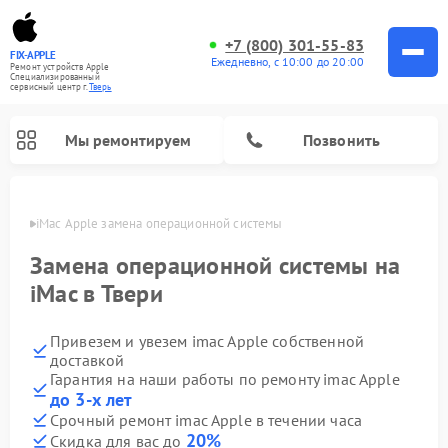
+7 (800) 301-55-83
FIX-APPLE
Ежедневно, с 10:00 до 20:00
Ремонт устройств Apple
Специализированный
cервисный центр г.
Тверь
Мы ремонтируем
Позвонить
Твери
iMac Apple замена операционной системы
Замена операционной системы на
iMac в Твери
Привезем и увезем imac Apple собственной
доставкой
Гарантия на наши работы по ремонту imac Apple
до 3-х лет
Срочный ремонт imac Apple в течении часа
20%
Скидка для вас до