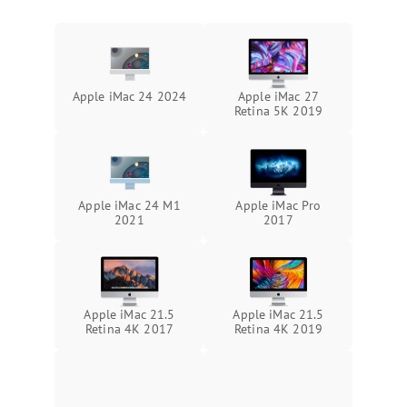
Повреждение сенсорного
3000 ₽
Подробнее →
Поломка веб-камеры
экрана (если есть)
Неисправность микрофона
Неисправность кнопок
1000 ₽
Подробнее →
управления
Apple iMac 24 2024
Apple iMac 27
Повреждение внутренних проводов
Retina 5K 2019
Поломка батареи (если
2000 ₽
Подробнее →
есть)
Механические повреждения
Неисправность тачпада
1500 ₽
Подробнее →
(если есть)
Apple iMac 24 M1
Apple iMac Pro
2021
2017
Поломка веб-камеры
1000 ₽
Подробнее →
Неисправность
1000 ₽
Подробнее →
микрофона
Apple iMac 21.5
Apple iMac 21.5
Retina 4K 2017
Retina 4K 2019
Повреждение внутренних
1000 ₽
Подробнее →
проводов