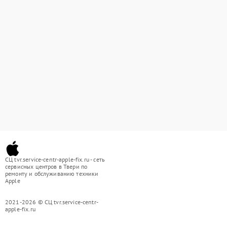
СЦ tvr.service-centr-apple-fix.ru - сеть
сервисных центров в Твери по
ремонту и обслуживанию техники
Apple
2021-2026 © СЦ tvr.service-centr-
apple-fix.ru