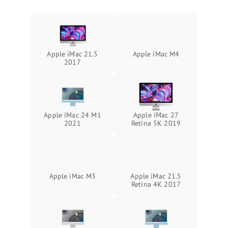
Повреждение сенсорного
3000 ₽
Подробнее →
Поломка веб-камеры
экрана (если есть)
Неисправность микрофона
Неисправность кнопок
1000 ₽
Подробнее →
управления
Apple iMac 21.5
Apple iMac M4
Повреждение внутренних проводов
2017
Поломка батареи (если
2000 ₽
Подробнее →
есть)
Механические повреждения
Неисправность тачпада
1500 ₽
Подробнее →
(если есть)
Apple iMac 24 M1
Apple iMac 27
2021
Retina 5K 2019
Поломка веб-камеры
1000 ₽
Подробнее →
Неисправность
1000 ₽
Подробнее →
микрофона
Apple iMac M3
Apple iMac 21.5
Retina 4K 2017
Повреждение внутренних
1000 ₽
Подробнее →
проводов