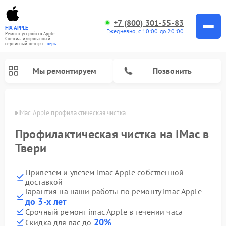
+7 (800) 301-55-83
FIX-APPLE
Ежедневно, с 10:00 до 20:00
Ремонт устройств Apple
Специализированный
cервисный центр г.
Тверь
Мы ремонтируем
Позвонить
Твери
iMac Apple профилактическая чистка
Профилактическая чистка на iMac в
Твери
Привезем и увезем imac Apple собственной
доставкой
Гарантия на наши работы по ремонту imac Apple
до 3-х лет
Срочный ремонт imac Apple в течении часа
20%
Скидка для вас до