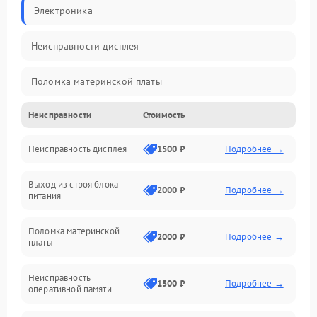
Электроника
Неисправности дисплея
Поломка материнской платы
Неисправности
Стоимость
Неисправность системы охлаждения
Неисправность дисплея
1500 ₽
Подробнее →
Неисправность BIOS
Выход из строя блока
Повреждение корпуса
2000 ₽
Подробнее →
питания
Поломка аудиосистемы (динамики, разъёмы)
Поломка материнской
2000 ₽
Подробнее →
платы
Неисправность Wi-Fi модуля
Неисправность
1500 ₽
Подробнее →
оперативной памяти
Повреждение разъёмов (USB, HDMI и др.)