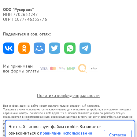
ООО "Русервис"
ИНН 7702633247
ОГРН 1077746335776
Поделиться в соц. сетях:
Мы принимаем
все формы оплаты
Политика конфиденциальности
Вся информация на сайте носит исключительно справочный характер.
Товарные знаки используются исключительно для описания устройств, в отношении которых
сервисные центры tvr.service-centr-apple-fix.ru предоставляют услуги по ремонту. Услуги
оказываются в неавторизованных сервисных центрах tvr.service-centr-apple-fix.ru, которые не
связаны с правообладателями товарных знаков или их официальными представителями.
Ремонт осуществляется для устройств, уже введенных в гражданский оборот в соответствии
Этот сайт использует файлы cookie. Вы можете
со статьей 1487 ГК РФ.
Использование товарных знаков не преследует цели индивидуализации услуг или введения
ознакомиться с
правилами использования
Согласен
потребителей в заблуждение, а служит для информирования о предоставляемых услугах по