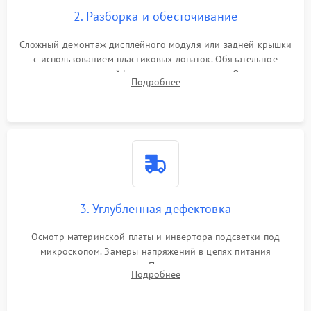
2. Разборка и обесточивание
Сложный демонтаж дисплейного модуля или задней крышки
с использованием пластиковых лопаток. Обязательное
отключение шлейфов матрицы и питания. Очистка
Подробнее
массивной системы охлаждения от скопившейся пыли.
3. Углубленная дефектовка
Осмотр материнской платы и инвертора подсветки под
микроскопом. Замеры напряжений в цепях питания
процессора и видеокарты. Проверка состояния жесткого
Подробнее
диска и оперативной памяти с помощью POST-карт и
мультиметра.