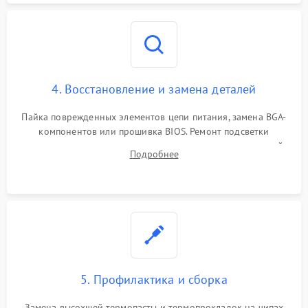
4. Восстановление и замена деталей
Пайка поврежденных элементов цепи питания, замена BGA-
компонентов или прошивка BIOS. Ремонт подсветки
матрицы, замена неисправного накопителя на скоростной
Подробнее
SSD или установка новых модулей памяти.
5. Профилактика и сборка
Замена высохшей термопасты и термопрокладок на чипах