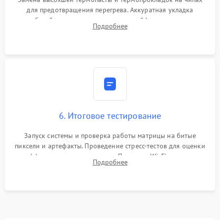
для предотвращения перегрева. Аккуратная укладка
кабелей, подключение хрупких шлейфов матрицы и
Подробнее
надежная фиксация всех элементов внутри корпуса
моноблока.
6. Итоговое тестирование
Запуск системы и проверка работы матрицы на битые
пиксели и артефакты. Проведение стресс-тестов для оценки
эффективности охлаждения. Проверка Wi-Fi, камеры,
Подробнее
микрофона и всех портов перед выдачей устройства.