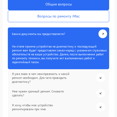
Общие вопросы
Вопросы по ремонту iMac
Какие документы вы предоставляете?
На этапе приема устройства на диагностику и последующий
ремонт вам будет предоставлен заказ-наряд с указанием страховых
обязательств на ваше устройство. Далее, после выполнения работ
по ремонту техники, вы получите акт выполненных работ и
гарантийный талон.
Я уже знаю в чем неисправность и какой
ремонт необходим. Для чего проводить
диагностику?
Мне нужен срочный ремонт. Сможете
сделать?
Я хочу, чтобы мое устройство
ремонтировали при мне.