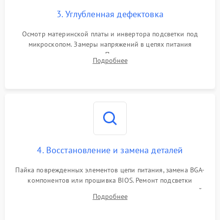
3. Углубленная дефектовка
Осмотр материнской платы и инвертора подсветки под
микроскопом. Замеры напряжений в цепях питания
процессора и видеокарты. Проверка состояния жесткого
Подробнее
диска и оперативной памяти с помощью POST-карт и
мультиметра.
4. Восстановление и замена деталей
Пайка поврежденных элементов цепи питания, замена BGA-
компонентов или прошивка BIOS. Ремонт подсветки
матрицы, замена неисправного накопителя на скоростной
Подробнее
SSD или установка новых модулей памяти.