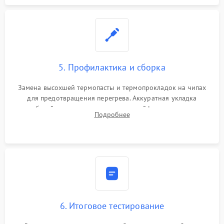
5. Профилактика и сборка
Замена высохшей термопасты и термопрокладок на чипах
для предотвращения перегрева. Аккуратная укладка
кабелей, подключение хрупких шлейфов матрицы и
Подробнее
надежная фиксация всех элементов внутри корпуса
моноблока.
6. Итоговое тестирование