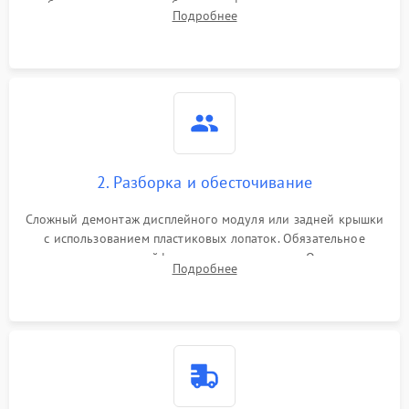
изображения, звука и работы периферии для сужения круга
Подробнее
возможных неисправностей перед вскрытием.
2. Разборка и обесточивание
Сложный демонтаж дисплейного модуля или задней крышки
с использованием пластиковых лопаток. Обязательное
отключение шлейфов матрицы и питания. Очистка
Подробнее
массивной системы охлаждения от скопившейся пыли.