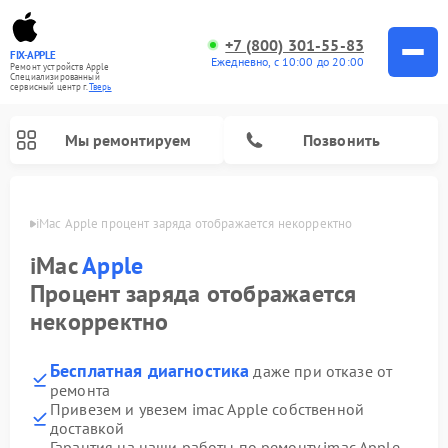
+7 (800) 301-55-83
FIX-APPLE
Ежедневно, с 10:00 до 20:00
Ремонт устройств Apple
Специализированный
cервисный центр г.
Тверь
Мы ремонтируем
Позвонить
Твери
iMac Apple процент заряда отображается некорректно
iMac
Apple
Процент заряда отображается
некорректно
Бесплатная диагностика
даже при отказе от
ремонта
Привезем и увезем imac Apple собственной
доставкой
Гарантия на наши работы по ремонту imac Apple