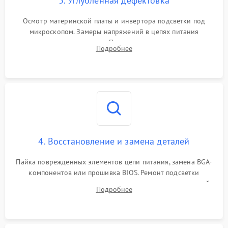
3. Углубленная дефектовка
Осмотр материнской платы и инвертора подсветки под
микроскопом. Замеры напряжений в цепях питания
процессора и видеокарты. Проверка состояния жесткого
Подробнее
диска и оперативной памяти с помощью POST-карт и
мультиметра.
4. Восстановление и замена деталей
Пайка поврежденных элементов цепи питания, замена BGA-
компонентов или прошивка BIOS. Ремонт подсветки
матрицы, замена неисправного накопителя на скоростной
Подробнее
SSD или установка новых модулей памяти.