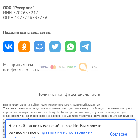
ООО "Русервис"
ИНН 7702633247
ОГРН 1077746335776
Поделиться в соц. сетях:
Мы принимаем
все формы оплаты
Политика конфиденциальности
Вся информация на сайте носит исключительно справочный характер.
Товарные знаки используются исключительно для описания устройств, в отношении которых
сервисные центры tvr.service-centr-apple-fix.ru предоставляют услуги по ремонту. Услуги
оказываются в неавторизованных сервисных центрах tvr.service-centr-apple-fix.ru, которые не
связаны с правообладателями товарных знаков или их официальными представителями.
Ремонт осуществляется для устройств, уже введенных в гражданский оборот в соответствии
Этот сайт использует файлы cookie. Вы можете
со статьей 1487 ГК РФ.
Использование товарных знаков не преследует цели индивидуализации услуг или введения
ознакомиться с
правилами использования
Согласен
потребителей в заблуждение, а служит для информирования о предоставляемых услугах по
ремонту техники указанных брендов.