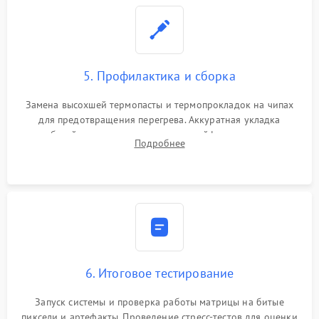
5. Профилактика и сборка
Замена высохшей термопасты и термопрокладок на чипах
для предотвращения перегрева. Аккуратная укладка
кабелей, подключение хрупких шлейфов матрицы и
Подробнее
надежная фиксация всех элементов внутри корпуса
моноблока.
6. Итоговое тестирование
Запуск системы и проверка работы матрицы на битые
пиксели и артефакты. Проведение стресс-тестов для оценки