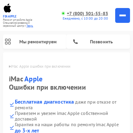
+7 (800) 301-55-83
FIX-APPLE
Ежедневно, с 10:00 до 20:00
Ремонт устройств Apple
Специализированный
cервисный центр г.
Тверь
Мы ремонтируем
Позвонить
Твери
iMac Apple ошибки при включении
iMac
Apple
Ошибки при включении
Бесплатная диагностика
даже при отказе от
ремонта
Привезем и увезем imac Apple собственной
доставкой
Гарантия на наши работы по ремонту imac Apple
до 3-х лет