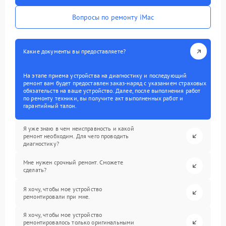
Вопросы по ремонту iMac
Какие документы вы предоставляете?
На этапе приема устройства на диагностику и последующий
ремонт вам будет предоставлен заказ-наряд с указанием страховых
обязательств на ваше устройство. Далее, после выполнения работ
по ремонту техники, вы получите акт выполненных работ и
гарантийный талон.
Я уже знаю в чем неисправность и какой
ремонт необходим. Для чего проводить
диагностику?
Мне нужен срочный ремонт. Сможете
сделать?
Я хочу, чтобы мое устройство
ремонтировали при мне.
Я хочу, чтобы мое устройство
ремонтировалось только оригинальными