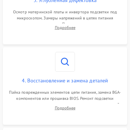
3. Углубленная дефектовка
Осмотр материнской платы и инвертора подсветки под
микроскопом. Замеры напряжений в цепях питания
процессора и видеокарты. Проверка состояния жесткого
Подробнее
диска и оперативной памяти с помощью POST-карт и
мультиметра.
4. Восстановление и замена деталей
Пайка поврежденных элементов цепи питания, замена BGA-
компонентов или прошивка BIOS. Ремонт подсветки
матрицы, замена неисправного накопителя на скоростной
Подробнее
SSD или установка новых модулей памяти.