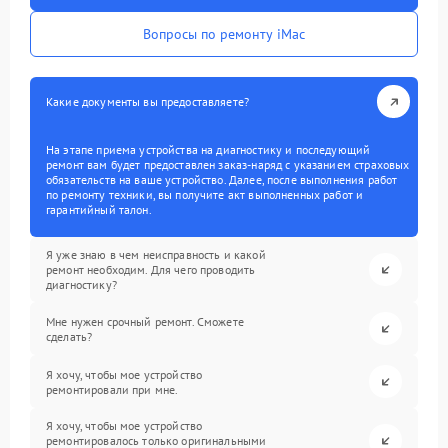
Вопросы по ремонту iMac
Какие документы вы предоставляете?
На этапе приема устройства на диагностику и последующий
ремонт вам будет предоставлен заказ-наряд с указанием страховых
обязательств на ваше устройство. Далее, после выполнения работ
по ремонту техники, вы получите акт выполненных работ и
гарантийный талон.
Я уже знаю в чем неисправность и какой
ремонт необходим. Для чего проводить
диагностику?
Мне нужен срочный ремонт. Сможете
сделать?
Я хочу, чтобы мое устройство
ремонтировали при мне.
Я хочу, чтобы мое устройство
ремонтировалось только оригинальными