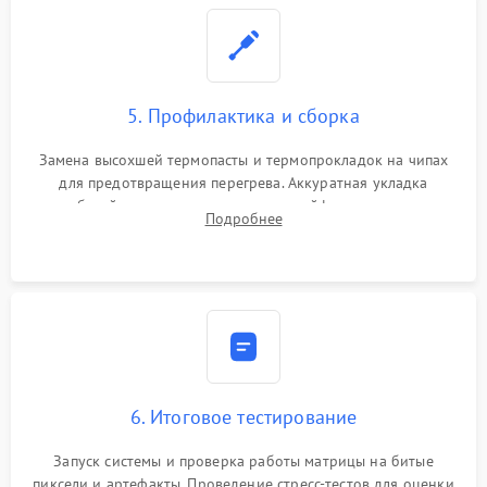
5. Профилактика и сборка
Замена высохшей термопасты и термопрокладок на чипах
для предотвращения перегрева. Аккуратная укладка
кабелей, подключение хрупких шлейфов матрицы и
Подробнее
надежная фиксация всех элементов внутри корпуса
моноблока.
6. Итоговое тестирование
Запуск системы и проверка работы матрицы на битые
пиксели и артефакты. Проведение стресс-тестов для оценки