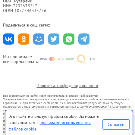
ООО "Русервис"
ИНН 7702633247
ОГРН 1077746335776
Поделиться в соц. сетях:
Мы принимаем
все формы оплаты
Политика конфиденциальности
Вся информация на сайте носит исключительно справочный характер.
Товарные знаки используются исключительно для описания устройств, в отношении которых
сервисные центры tvr.service-centr-apple-fix.ru предоставляют услуги по ремонту. Услуги
оказываются в неавторизованных сервисных центрах tvr.service-centr-apple-fix.ru, которые не
связаны с правообладателями товарных знаков или их официальными представителями.
Ремонт осуществляется для устройств, уже введенных в гражданский оборот в соответствии
Этот сайт использует файлы cookie. Вы можете
со статьей 1487 ГК РФ.
Использование товарных знаков не преследует цели индивидуализации услуг или введения
ознакомиться с
правилами использования
Согласен
потребителей в заблуждение, а служит для информирования о предоставляемых услугах по
ремонту техники указанных брендов.
файлов cookie
Представленная на сайте информация не является публичной офертой, определяемой