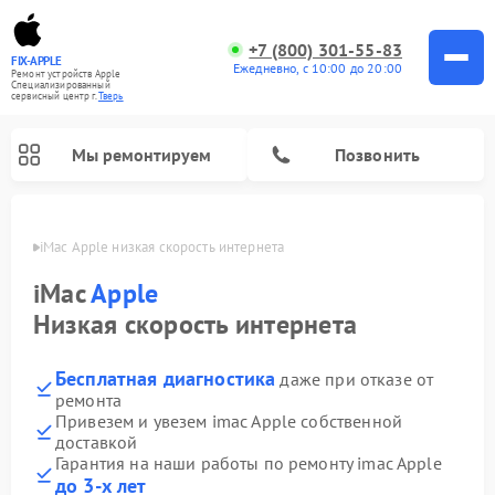
+7 (800) 301-55-83
FIX-APPLE
Ежедневно, с 10:00 до 20:00
Ремонт устройств Apple
Специализированный
cервисный центр г.
Тверь
Мы ремонтируем
Позвонить
Твери
iMac Apple низкая скорость интернета
iMac
Apple
Низкая скорость интернета
Бесплатная диагностика
даже при отказе от
ремонта
Привезем и увезем imac Apple собственной
доставкой
Гарантия на наши работы по ремонту imac Apple
до 3-х лет