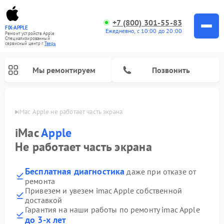
+7 (800) 301-55-83
FIX-APPLE
Ежедневно, с 10:00 до 20:00
Ремонт устройств Apple
Специализированный
cервисный центр г.
Тверь
Мы ремонтируем
Позвонить
Твери
iMac Apple не работает часть экрана
iMac
Apple
Не работает часть экрана
Бесплатная диагностика
даже при отказе от
ремонта
Привезем и увезем imac Apple собственной
доставкой
Гарантия на наши работы по ремонту imac Apple
до 3-х лет