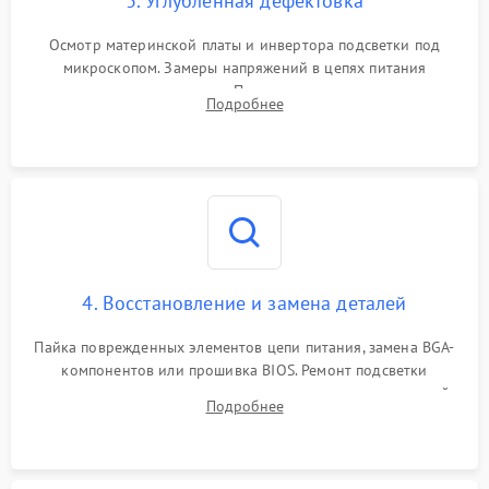
3. Углубленная дефектовка
Осмотр материнской платы и инвертора подсветки под
микроскопом. Замеры напряжений в цепях питания
процессора и видеокарты. Проверка состояния жесткого
Подробнее
диска и оперативной памяти с помощью POST-карт и
мультиметра.
4. Восстановление и замена деталей
Пайка поврежденных элементов цепи питания, замена BGA-
компонентов или прошивка BIOS. Ремонт подсветки
матрицы, замена неисправного накопителя на скоростной
Подробнее
SSD или установка новых модулей памяти.