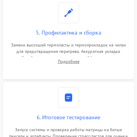
5. Профилактика и сборка
Замена высохшей термопасты и термопрокладок на чипах
для предотвращения перегрева. Аккуратная укладка
кабелей, подключение хрупких шлейфов матрицы и
Подробнее
надежная фиксация всех элементов внутри корпуса
моноблока.
6. Итоговое тестирование
Запуск системы и проверка работы матрицы на битые
пиксели и артефакты. Проведение стресс-тестов для оценки