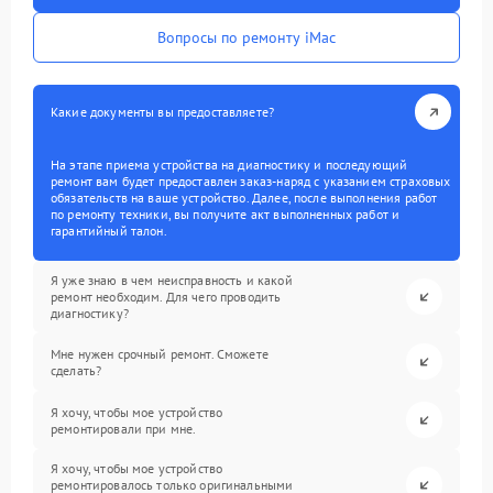
Вопросы по ремонту iMac
Какие документы вы предоставляете?
На этапе приема устройства на диагностику и последующий
ремонт вам будет предоставлен заказ-наряд с указанием страховых
обязательств на ваше устройство. Далее, после выполнения работ
по ремонту техники, вы получите акт выполненных работ и
гарантийный талон.
Я уже знаю в чем неисправность и какой
ремонт необходим. Для чего проводить
диагностику?
Мне нужен срочный ремонт. Сможете
сделать?
Я хочу, чтобы мое устройство
ремонтировали при мне.
Я хочу, чтобы мое устройство
ремонтировалось только оригинальными