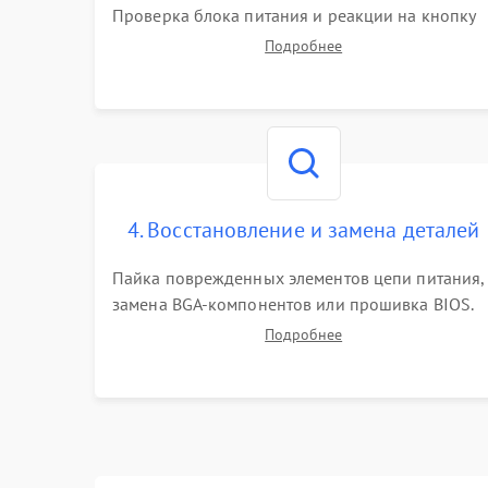
Проверка блока питания и реакции на кнопку
включения. Оценка изображения, звука и
Подробнее
работы периферии для сужения круга
возможных неисправностей перед вскрытием.
4. Восстановление и замена деталей
Пайка поврежденных элементов цепи питания,
замена BGA-компонентов или прошивка BIOS.
Ремонт подсветки матрицы, замена
Подробнее
неисправного накопителя на скоростной SSD
или установка новых модулей памяти.