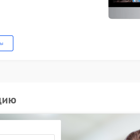
ны
цию