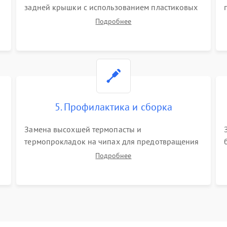
задней крышки с использованием пластиковых
лопаток. Обязательное отключение шлейфов
Подробнее
матрицы и питания. Очистка массивной системы
охлаждения от скопившейся пыли.
5. Профилактика и сборка
Замена высохшей термопасты и
термопрокладок на чипах для предотвращения
перегрева. Аккуратная укладка кабелей,
Подробнее
подключение хрупких шлейфов матрицы и
надежная фиксация всех элементов внутри
корпуса моноблока.