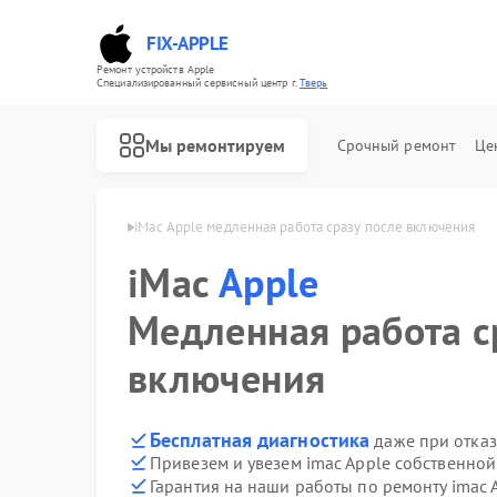
FIX-APPLE
Ремонт устройств Apple
Специализированный cервисный центр г.
Тверь
Мы ремонтируем
Срочный ремонт
Це
 imac Apple в Твери
iMac Apple медленная работа сразу после включения
iMac
Apple
Медленная работа с
включения
Бесплатная диагностика
даже при отказ
Привезем и увезем imac Apple собственной
Гарантия на наши работы по ремонту imac 