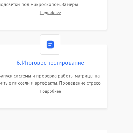
подсветки под микроскопом. Замеры
напряжений в цепях питания процессора и
Подробнее
видеокарты. Проверка состояния жесткого
диска и оперативной памяти с помощью POST-
карт и мультиметра.
6. Итоговое тестирование
Запуск системы и проверка работы матрицы на
битые пиксели и артефакты. Проведение стресс-
тестов для оценки эффективности охлаждения.
Подробнее
Проверка Wi-Fi, камеры, микрофона и всех
портов перед выдачей устройства.