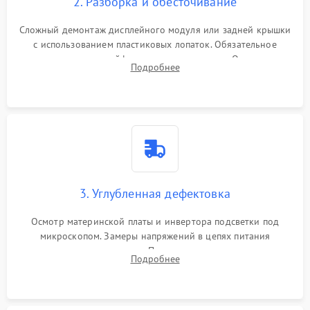
2. Разборка и обесточивание
Поломка батареи (если
2000 ₽
Подробнее →
есть)
Сложный демонтаж дисплейного модуля или задней крышки
Механические повреждения
с использованием пластиковых лопаток. Обязательное
Неисправность тачпада
отключение шлейфов матрицы и питания. Очистка
1500 ₽
Подробнее →
(если есть)
Подробнее
массивной системы охлаждения от скопившейся пыли.
Поломка веб-камеры
1000 ₽
Подробнее →
Неисправность
1000 ₽
Подробнее →
микрофона
Повреждение внутренних
1000 ₽
Подробнее →
3. Углубленная дефектовка
проводов
Осмотр материнской платы и инвертора подсветки под
Неисправность BIOS
1500 ₽
Подробнее →
микроскопом. Замеры напряжений в цепях питания
процессора и видеокарты. Проверка состояния жесткого
Подробнее
диска и оперативной памяти с помощью POST-карт и
мультиметра.