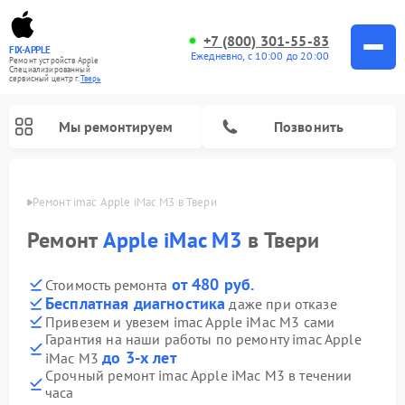
+7 (800) 301-55-83
FIX-APPLE
Ежедневно, с 10:00 до 20:00
Ремонт устройств Apple
Специализированный
cервисный центр г.
Тверь
Мы ремонтируем
Позвонить
Твери
Ремонт imac Apple iMac M3 в Твери
Ремонт
Apple iMac M3
в Твери
от 480 руб.
Стоимость ремонта
Бесплатная диагностика
даже при отказе
Привезем и увезем imac Apple iMac M3 сами
Гарантия на наши работы по ремонту imac Apple
до 3-х лет
iMac M3
Срочный ремонт imac Apple iMac M3 в течении
часа