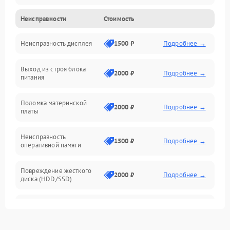
Неисправности
Стоимость
Неисправность системы охлаждения
Неисправность дисплея
1500 ₽
Подробнее →
Неисправность BIOS
Выход из строя блока
Повреждение корпуса
2000 ₽
Подробнее →
питания
Поломка аудиосистемы (динамики, разъёмы)
Поломка материнской
2000 ₽
Подробнее →
платы
Неисправность Wi-Fi модуля
Неисправность
1500 ₽
Подробнее →
оперативной памяти
Повреждение разъёмов (USB, HDMI и др.)
Повреждение жесткого
Поломка видеокарты
2000 ₽
Подробнее →
диска (HDD/SSD)
Неисправность процессора
Неисправность
2500 ₽
Подробнее →
процессора
Повреждение жесткого диска (HDD / SSD)