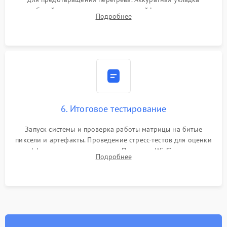
кабелей, подключение хрупких шлейфов матрицы и
Подробнее
надежная фиксация всех элементов внутри корпуса
моноблока.
6. Итоговое тестирование
Запуск системы и проверка работы матрицы на битые
пиксели и артефакты. Проведение стресс-тестов для оценки
эффективности охлаждения. Проверка Wi-Fi, камеры,
Подробнее
микрофона и всех портов перед выдачей устройства.