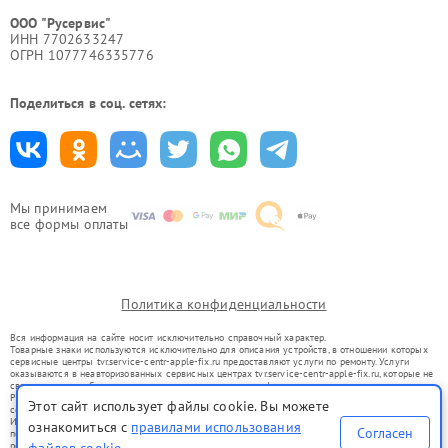
ООО "Русервис"
ИНН 7702633247
ОГРН 1077746335776
Поделиться в соц. сетях:
Мы принимаем
все формы оплаты
Политика конфиденциальности
Вся информация на сайте носит исключительно справочный характер.
Товарные знаки используются исключительно для описания устройств, в отношении которых
сервисные центры tvr.service-centr-apple-fix.ru предоставляют услуги по ремонту. Услуги
оказываются в неавторизованных сервисных центрах tvr.service-centr-apple-fix.ru, которые не
связаны с правообладателями товарных знаков или их официальными представителями.
Ремонт осуществляется для устройств, уже введенных в гражданский оборот в соответствии
Этот сайт использует файлы cookie. Вы можете
со статьей 1487 ГК РФ.
Использование товарных знаков не преследует цели индивидуализации услуг или введения
ознакомиться с
правилами использования
Согласен
потребителей в заблуждение, а служит для информирования о предоставляемых услугах по
ремонту техники указанных брендов.