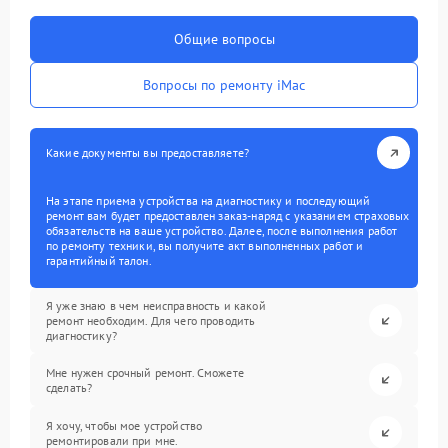
Общие вопросы
Вопросы по ремонту iMac
Какие документы вы предоставляете?
На этапе приема устройства на диагностику и последующий
ремонт вам будет предоставлен заказ-наряд с указанием страховых
обязательств на ваше устройство. Далее, после выполнения работ
по ремонту техники, вы получите акт выполненных работ и
гарантийный талон.
Я уже знаю в чем неисправность и какой
ремонт необходим. Для чего проводить
диагностику?
Мне нужен срочный ремонт. Сможете
сделать?
Я хочу, чтобы мое устройство
ремонтировали при мне.