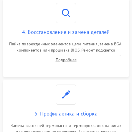
4. Восстановление и замена деталей
Пайка поврежденных элементов цепи питания, замена BGA-
компонентов или прошивка BIOS. Ремонт подсветки
матрицы, замена неисправного накопителя на скоростной
Подробнее
SSD или установка новых модулей памяти.
5. Профилактика и сборка
Замена высохшей термопасты и термопрокладок на чипах
для предотвращения перегрева. Аккуратная укладка