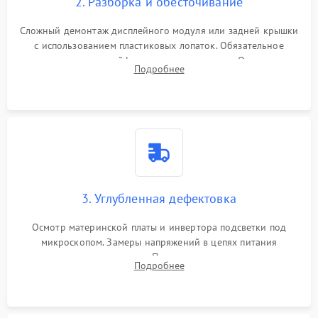
2. Разборка и обесточивание
Поломка батареи (если
2000 ₽
Подробнее →
есть)
Сложный демонтаж дисплейного модуля или задней крышки
Механические повреждения
с использованием пластиковых лопаток. Обязательное
Неисправность тачпада
отключение шлейфов матрицы и питания. Очистка
1500 ₽
Подробнее →
(если есть)
Подробнее
массивной системы охлаждения от скопившейся пыли.
Поломка веб-камеры
1000 ₽
Подробнее →
Неисправность
1000 ₽
Подробнее →
микрофона
Повреждение внутренних
1000 ₽
Подробнее →
3. Углубленная дефектовка
проводов
Осмотр материнской платы и инвертора подсветки под
Неисправность BIOS
1500 ₽
Подробнее →
микроскопом. Замеры напряжений в цепях питания
процессора и видеокарты. Проверка состояния жесткого
Подробнее
диска и оперативной памяти с помощью POST-карт и
мультиметра.