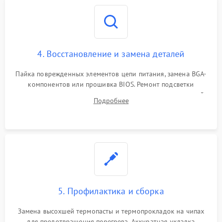
4. Восстановление и замена деталей
Пайка поврежденных элементов цепи питания, замена BGA-
компонентов или прошивка BIOS. Ремонт подсветки
матрицы, замена неисправного накопителя на скоростной
Подробнее
SSD или установка новых модулей памяти.
5. Профилактика и сборка
Замена высохшей термопасты и термопрокладок на чипах
для предотвращения перегрева. Аккуратная укладка