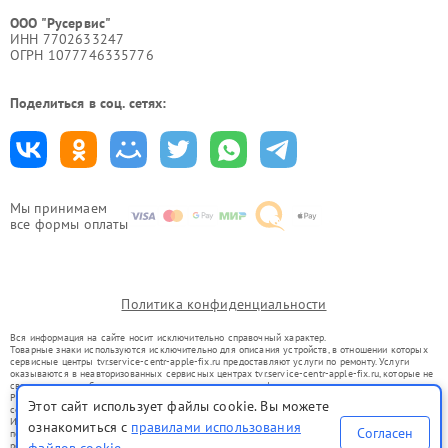
ООО "Русервис"
ИНН 7702633247
ОГРН 1077746335776
Поделиться в соц. сетях:
Мы принимаем
все формы оплаты
Политика конфиденциальности
Вся информация на сайте носит исключительно справочный характер.
Товарные знаки используются исключительно для описания устройств, в отношении которых
сервисные центры tvr.service-centr-apple-fix.ru предоставляют услуги по ремонту. Услуги
оказываются в неавторизованных сервисных центрах tvr.service-centr-apple-fix.ru, которые не
связаны с правообладателями товарных знаков или их официальными представителями.
Ремонт осуществляется для устройств, уже введенных в гражданский оборот в соответствии
Этот сайт использует файлы cookie. Вы можете
со статьей 1487 ГК РФ.
Использование товарных знаков не преследует цели индивидуализации услуг или введения
ознакомиться с
правилами использования
Согласен
потребителей в заблуждение, а служит для информирования о предоставляемых услугах по
ремонту техники указанных брендов.