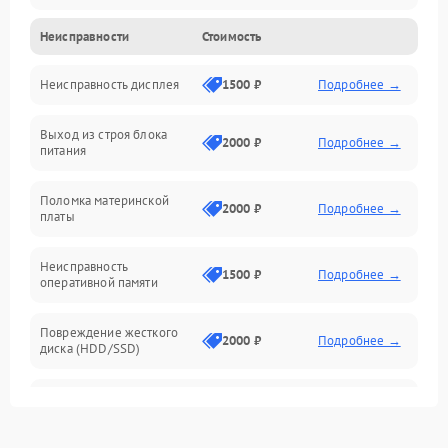
Неисправности
Стоимость
Неисправность системы охлаждения
Неисправность дисплея
1500 ₽
Подробнее →
Неисправность BIOS
Выход из строя блока
Повреждение корпуса
2000 ₽
Подробнее →
питания
Поломка аудиосистемы (динамики, разъёмы)
Поломка материнской
2000 ₽
Подробнее →
платы
Неисправность Wi-Fi модуля
Неисправность
1500 ₽
Подробнее →
оперативной памяти
Повреждение разъёмов (USB, HDMI и др.)
Повреждение жесткого
Поломка видеокарты
2000 ₽
Подробнее →
диска (HDD/SSD)
Неисправность процессора
Неисправность
2500 ₽
Подробнее →
процессора
Повреждение жесткого диска (HDD / SSD)