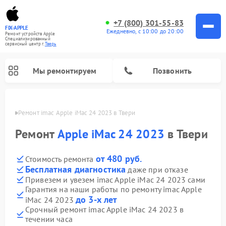
+7 (800) 301-55-83
FIX-APPLE
Ежедневно, с 10:00 до 20:00
Ремонт устройств Apple
Специализированный
cервисный центр г.
Тверь
Мы ремонтируем
Позвонить
Твери
Ремонт imac Apple iMac 24 2023 в Твери
Ремонт
Apple iMac 24 2023
в Твери
от 480 руб.
Стоимость ремонта
Бесплатная диагностика
даже при отказе
Привезем и увезем imac Apple iMac 24 2023 сами
Гарантия на наши работы по ремонту imac Apple
до 3-х лет
iMac 24 2023
Срочный ремонт imac Apple iMac 24 2023 в
течении часа