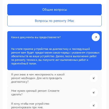
Общие вопросы
Вопросы по ремонту iMac
Какие документы вы предоставляете?
На этапе приема устройства на диагностику и последующий
ремонт вам будет предоставлен заказ-наряд с указанием страховых
обязательств на ваше устройство. Далее, после выполнения работ
по ремонту техники, вы получите акт выполненных работ и
гарантийный талон.
Я уже знаю в чем неисправность и какой
ремонт необходим. Для чего проводить
диагностику?
Мне нужен срочный ремонт. Сможете
сделать?
Я хочу, чтобы мое устройство
ремонтировали при мне.