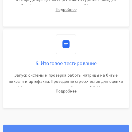
кабелей, подключение хрупких шлейфов матрицы и
Подробнее
надежная фиксация всех элементов внутри корпуса
моноблока.
6. Итоговое тестирование
Запуск системы и проверка работы матрицы на битые
пиксели и артефакты. Проведение стресс-тестов для оценки
эффективности охлаждения. Проверка Wi-Fi, камеры,
Подробнее
микрофона и всех портов перед выдачей устройства.