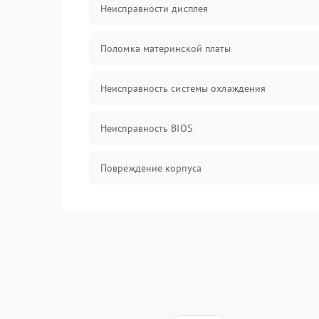
Неисправности дисплея
Поломка материнской платы
Неисправность системы охлаждения
Неисправность BIOS
Повреждение корпуса
Поломка аудиосистемы (динамики, разъёмы)
Неисправность Wi-Fi модуля
Повреждение разъёмов (USB, HDMI и др.)