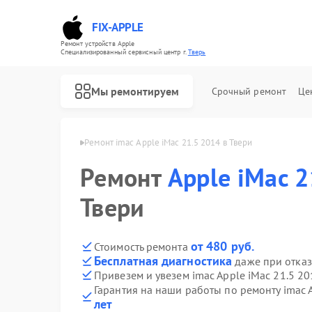
FIX-APPLE
Ремонт устройств Apple
Специализированный cервисный центр г.
Тверь
Мы ремонтируем
Срочный ремонт
Це
 imac Apple в Твери
Ремонт imac Apple iMac 21.5 2014 в Твери
Ремонт
Apple iMac 2
Твери
от 480 руб.
Стоимость ремонта
Бесплатная диагностика
даже при отказ
Привезем и увезем imac Apple iMac 21.5 2
Гарантия на наши работы по ремонту imac 
лет