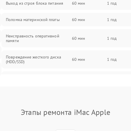
Выход из строя блока питания
60 мин
1 год
Поломка материнской платы
60 мин
1 год
Неисправность оперативной
60 мин
1 год
памяти
Повреждение жесткого диска
60 мин
1 год
(HDD/SSD)
Неисправность процессора
60 мин
1 год
Поломка видеокарты
60 мин
1 год
Этапы ремонта iMac Apple
Повреждение разъемов (USB, HDMI
60 мин
1 год
и др.)