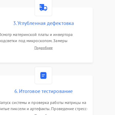
1500 ₽
Подробнее →
1000 ₽
Подробнее →
3. Углубленная дефектовка
Осмотр материнской платы и инвертора
1500 ₽
Подробнее →
подсветки под микроскопом. Замеры
напряжений в цепях питания процессора и
Подробнее
видеокарты. Проверка состояния жесткого
3000 ₽
Подробнее →
диска и оперативной памяти с помощью POST-
карт и мультиметра.
1000 ₽
Подробнее →
2000 ₽
Подробнее →
6. Итоговое тестирование
1500 ₽
Подробнее →
Запуск системы и проверка работы матрицы на
битые пиксели и артефакты. Проведение стресс-
1000 ₽
Подробнее →
тестов для оценки эффективности охлаждения.