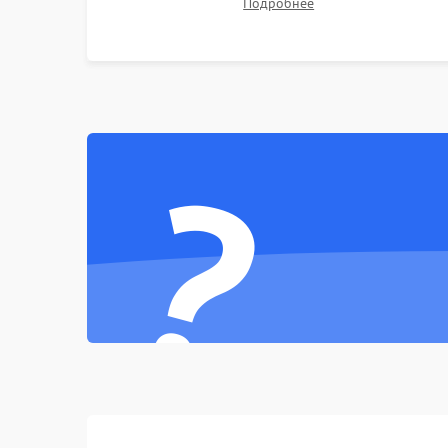
Подробнее
Неисправность тачпада (если есть)
неисправного накопителя на скоростной SSD
или установка новых модулей памяти.
Поломка веб-камеры
Неисправность микрофона
?
Повреждение внутренних проводов
Механические повреждения