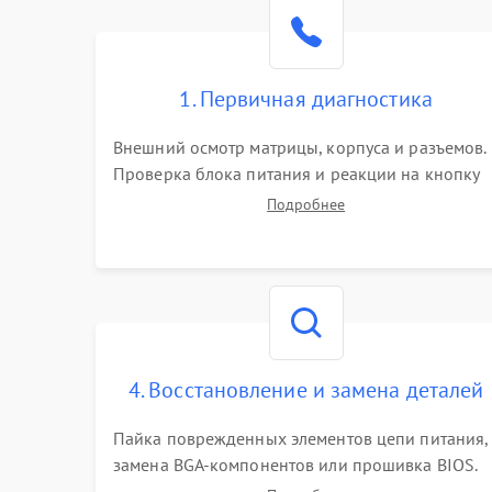
Поломка видеокарты
Неисправность процессора
1. Первичная диагностика
Повреждение жесткого диска (HDD / SSD)
Внешний осмотр матрицы, корпуса и разъемов.
Проверка блока питания и реакции на кнопку
Неисправность оперативной памяти
включения. Оценка изображения, звука и
Подробнее
работы периферии для сужения круга
возможных неисправностей перед вскрытием.
Выход из строя блока питания
Повреждение сенсорного экрана (если есть)
Поломка батареи (если есть)
4. Восстановление и замена деталей
Пайка поврежденных элементов цепи питания,
Неисправность кнопок управления
замена BGA-компонентов или прошивка BIOS.
Ремонт подсветки матрицы, замена