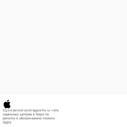
СЦ tvr.service-centr-apple-fix.ru - сеть
сервисных центров в Твери по
ремонту и обслуживанию техники
Apple