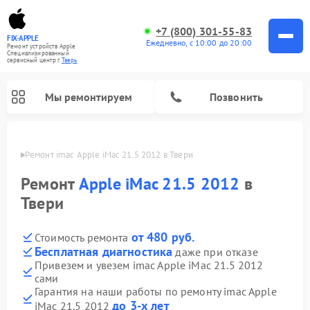
+7 (800) 301-55-83
FIX-APPLE
Ежедневно, с 10:00 до 20:00
Ремонт устройств Apple
Специализированный
cервисный центр г.
Тверь
Мы ремонтируем
Позвонить
Твери
Ремонт imac Apple iMac 21.5 2012 в Твери
Ремонт
Apple iMac 21.5 2012
в
Твери
от 480 руб.
Стоимость ремонта
Бесплатная диагностика
даже при отказе
Привезем и увезем imac Apple iMac 21.5 2012
сами
Гарантия на наши работы по ремонту imac Apple
до 3-х лет
iMac 21.5 2012