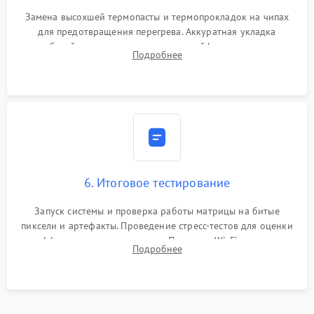
Замена высохшей термопасты и термопрокладок на чипах
для предотвращения перегрева. Аккуратная укладка
кабелей, подключение хрупких шлейфов матрицы и
Подробнее
надежная фиксация всех элементов внутри корпуса
моноблока.
6. Итоговое тестирование
Запуск системы и проверка работы матрицы на битые
пиксели и артефакты. Проведение стресс-тестов для оценки
эффективности охлаждения. Проверка Wi-Fi, камеры,
Подробнее
микрофона и всех портов перед выдачей устройства.