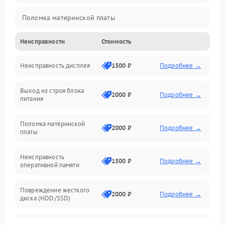
Поломка материнской платы
Неисправности
Стоимость
Неисправность системы охлаждения
Неисправность дисплея
1500 ₽
Подробнее →
Неисправность BIOS
Выход из строя блока
Повреждение корпуса
2000 ₽
Подробнее →
питания
Поломка аудиосистемы (динамики, разъёмы)
Поломка материнской
2000 ₽
Подробнее →
платы
Неисправность Wi-Fi модуля
Неисправность
1500 ₽
Подробнее →
оперативной памяти
Повреждение разъёмов (USB, HDMI и др.)
Повреждение жесткого
Поломка видеокарты
2000 ₽
Подробнее →
диска (HDD/SSD)
Неисправность процессора
Неисправность