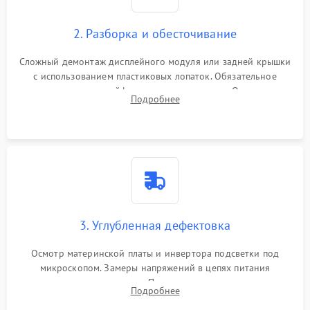
1000 ₽
Подробнее →
управления
Повреждение внутренних проводов
2. Разборка и обесточивание
Поломка батареи (если
2000 ₽
Подробнее →
есть)
Сложный демонтаж дисплейного модуля или задней крышки
Механические повреждения
с использованием пластиковых лопаток. Обязательное
Неисправность тачпада
отключение шлейфов матрицы и питания. Очистка
1500 ₽
Подробнее →
(если есть)
Подробнее
массивной системы охлаждения от скопившейся пыли.
Поломка веб-камеры
1000 ₽
Подробнее →
Неисправность
1000 ₽
Подробнее →
микрофона
Повреждение внутренних
1000 ₽
Подробнее →
3. Углубленная дефектовка
проводов
Осмотр материнской платы и инвертора подсветки под
Неисправность BIOS
1500 ₽
Подробнее →
микроскопом. Замеры напряжений в цепях питания
процессора и видеокарты. Проверка состояния жесткого
Подробнее
диска и оперативной памяти с помощью POST-карт и