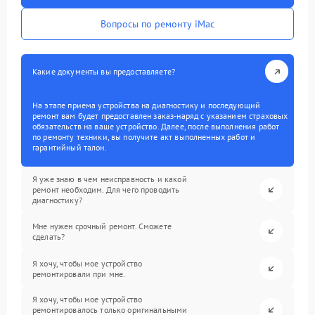
Вопросы по ремонту iMac
Какие документы вы предоставляете?
На этапе приема устройства на диагностику и последующий
ремонт вам будет предоставлен заказ-наряд с указанием страховых
обязательств на ваше устройство. Далее, после выполнения работ
по ремонту техники, вы получите акт выполненных работ и
гарантийный талон.
Я уже знаю в чем неисправность и какой
ремонт необходим. Для чего проводить
диагностику?
Мне нужен срочный ремонт. Сможете
сделать?
Я хочу, чтобы мое устройство
ремонтировали при мне.
Я хочу, чтобы мое устройство
ремонтировалось только оригинальными