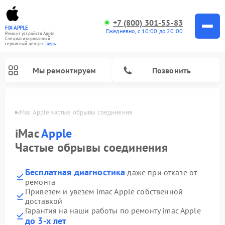
+7 (800) 301-55-83
FIX-APPLE
Ежедневно, с 10:00 до 20:00
Ремонт устройств Apple
Специализированный
cервисный центр г.
Тверь
Мы ремонтируем
Позвонить
Твери
iMac Apple частые обрывы соединения
iMac
Apple
Частые обрывы соединения
Бесплатная диагностика
даже при отказе от
ремонта
Привезем и увезем imac Apple собственной
доставкой
Гарантия на наши работы по ремонту imac Apple
до 3-х лет