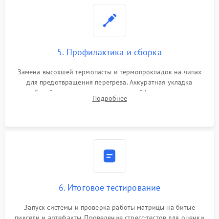
5. Профилактика и сборка
Замена высохшей термопасты и термопрокладок на чипах
для предотвращения перегрева. Аккуратная укладка
кабелей, подключение хрупких шлейфов матрицы и
Подробнее
надежная фиксация всех элементов внутри корпуса
моноблока.
6. Итоговое тестирование
Запуск системы и проверка работы матрицы на битые
пиксели и артефакты. Проведение стресс-тестов для оценки