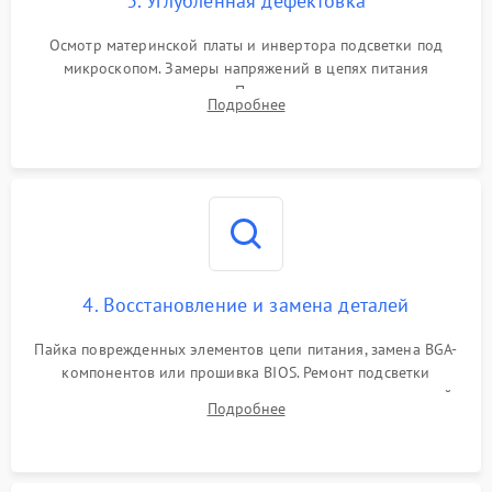
3. Углубленная дефектовка
Осмотр материнской платы и инвертора подсветки под
микроскопом. Замеры напряжений в цепях питания
процессора и видеокарты. Проверка состояния жесткого
Подробнее
диска и оперативной памяти с помощью POST-карт и
мультиметра.
4. Восстановление и замена деталей
Пайка поврежденных элементов цепи питания, замена BGA-
компонентов или прошивка BIOS. Ремонт подсветки
матрицы, замена неисправного накопителя на скоростной
Подробнее
SSD или установка новых модулей памяти.