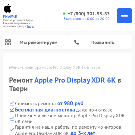
+7 (800) 301-55-83
FIX-APPLE
Ежедневно, с 10:00 до 20:00
Ремонт устройств Apple
Специализированный
cервисный центр г.
Тверь
Мы ремонтируем
Позвонить
Твери
Ремонт монитора Apple Pro Display XDR 6K в Твери
Ремонт
Apple Pro Display XDR 6K
в
Твери
от 980 руб.
Стоимость ремонта
Бесплатная диагностика
даже при отказе
Привезем и увезем монитор Apple Pro Display XDR
6K сами
Гарантия на наши работы по ремонту мониторов
до 3-х лет
Apple Pro Display XDR 6K