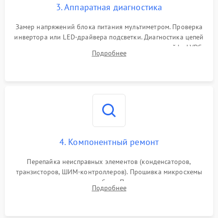
3. Аппаратная диагностика
Поломка системы защиты
1000 ₽
Подробнее →
от замыкания
Замер напряжений блока питания мультиметром. Проверка
инвертора или LED-драйвера подсветки. Диагностика цепей
питания скалера и тестирование сигналов на шлейфе LVDS
Подробнее
4. Компонентный ремонт
Перепайка неисправных элементов (конденсаторов,
транзисторов, ШИМ-контроллеров). Прошивка микросхемы
памяти при программных сбоях. При поломке подсветки —
Подробнее
разборка матрицы и замена выгоревших светодиодов.