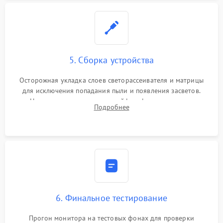
5. Сборка устройства
Осторожная укладка слоев светорассеивателя и матрицы
для исключения попадания пыли и появления засветов.
Надежное подключение шлейфов, фиксация плат и
Подробнее
аккуратное защелкивание пластикового корпуса монитора.
6. Финальное тестирование
Прогон монитора на тестовых фонах для проверки