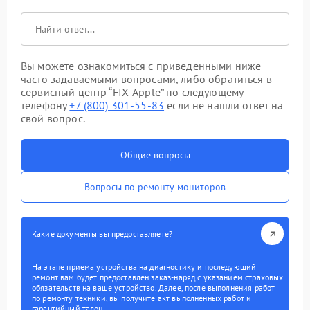
Вы можете ознакомиться с приведенными ниже
часто задаваемыми вопросами, либо обратиться в
сервисный центр “FIX-Apple” по следующему
телефону
+7 (800) 301-55-83
если не нашли ответ на
свой вопрос.
Общие вопросы
Вопросы по ремонту мониторов
Какие документы вы предоставляете?
На этапе приема устройства на диагностику и последующий
ремонт вам будет предоставлен заказ-наряд с указанием страховых
обязательств на ваше устройство. Далее, после выполнения работ
по ремонту техники, вы получите акт выполненных работ и
гарантийный талон.