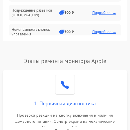
Повреждение разъемов
500 ₽
Подробнее →
(HDMI, VGA, DVI)
Неисправность кнопок
500 ₽
Подробнее →
управления
Поломка инвертора
1500 ₽
Подробнее →
Этапы ремонта монитора Apple
Повреждение кабеля
500 ₽
Подробнее →
питания
Неисправность системы
1000 ₽
Подробнее →
защиты от перегрузок
Поломка системы
1. Первичная диагностика
автоматического
1000 ₽
Подробнее →
отключения
Проверка реакции на кнопку включения и наличия
дежурного питания. Осмотр экрана на механические
Неисправность системы
повреждения. Подключение к ПК для оценки вывода
защиты от короткого
1000 ₽
Подробнее →