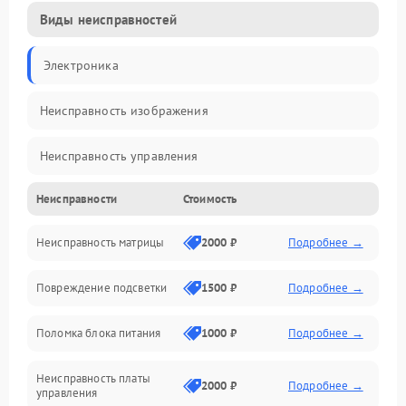
Виды неисправностей
Электроника
Неисправность изображения
Неисправность управления
Неисправности
Стоимость
Неисправность интерфейсов
Неисправность матрицы
2000 ₽
Подробнее →
Прочие неисправности
Повреждение подсветки
1500 ₽
Подробнее →
Неисправность звука
Поломка блока питания
1000 ₽
Подробнее →
Механические повреждения
Неисправность платы
2000 ₽
Подробнее →
управления