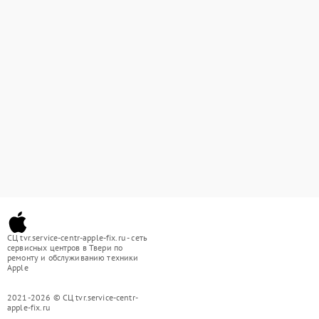
СЦ tvr.service-centr-apple-fix.ru - сеть
сервисных центров в Твери по
ремонту и обслуживанию техники
Apple
2021-2026 © СЦ tvr.service-centr-
apple-fix.ru