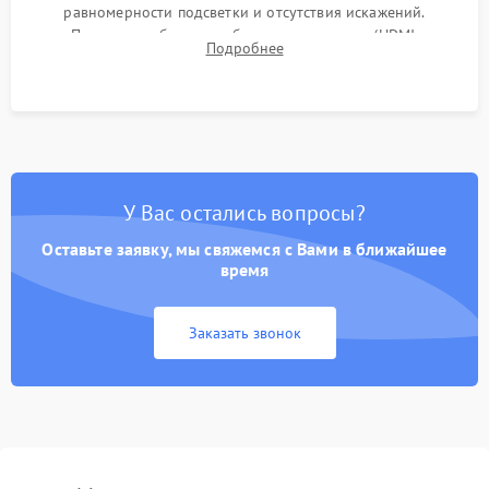
равномерности подсветки и отсутствия искажений.
Проверка работоспособности всех портов (HDMI,
Подробнее
DisplayPort, VGA) и кнопок управления под нагрузкой в
течение пары часов.
У Вас остались вопросы?
Оставьте заявку, мы свяжемся с Вами в ближайшее
время
Заказать звонок