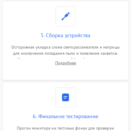
5. Сборка устройства
Осторожная укладка слоев светорассеивателя и матрицы
для исключения попадания пыли и появления засветов.
Надежное подключение шлейфов, фиксация плат и
Подробнее
аккуратное защелкивание пластикового корпуса монитора.
6. Финальное тестирование
Прогон монитора на тестовых фонах для проверки