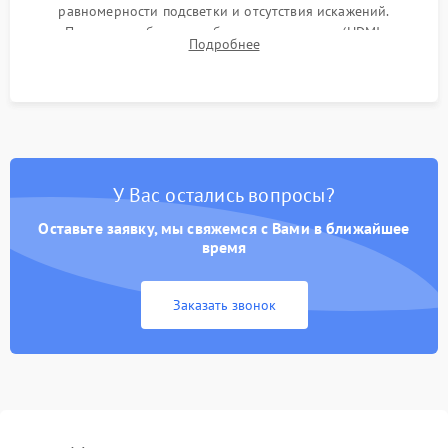
равномерности подсветки и отсутствия искажений.
Проверка работоспособности всех портов (HDMI,
Подробнее
DisplayPort, VGA) и кнопок управления под нагрузкой в
течение пары часов.
У Вас остались вопросы?
Оставьте заявку, мы свяжемся с Вами в ближайшее
время
Заказать звонок