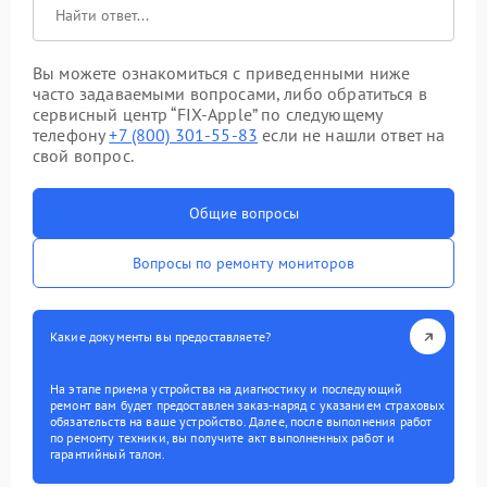
Вы можете ознакомиться с приведенными ниже
часто задаваемыми вопросами, либо обратиться в
сервисный центр “FIX-Apple” по следующему
телефону
+7 (800) 301-55-83
если не нашли ответ на
свой вопрос.
Общие вопросы
Вопросы по ремонту мониторов
Какие документы вы предоставляете?
На этапе приема устройства на диагностику и последующий
ремонт вам будет предоставлен заказ-наряд с указанием страховых
обязательств на ваше устройство. Далее, после выполнения работ
по ремонту техники, вы получите акт выполненных работ и
гарантийный талон.