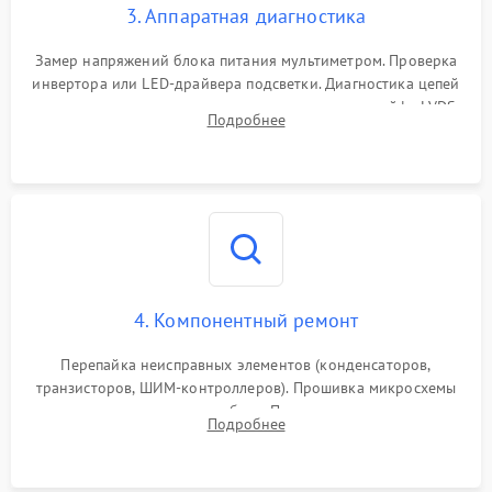
3. Аппаратная диагностика
Поломка системы защиты
1000 ₽
Подробнее →
от замыкания
Замер напряжений блока питания мультиметром. Проверка
инвертора или LED-драйвера подсветки. Диагностика цепей
питания скалера и тестирование сигналов на шлейфе LVDS
Подробнее
4. Компонентный ремонт
Перепайка неисправных элементов (конденсаторов,
транзисторов, ШИМ-контроллеров). Прошивка микросхемы
памяти при программных сбоях. При поломке подсветки —
Подробнее
разборка матрицы и замена выгоревших светодиодов.