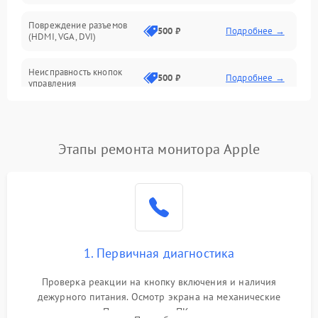
Повреждение разъемов
500 ₽
Подробнее →
(HDMI, VGA, DVI)
Неисправность кнопок
500 ₽
Подробнее →
управления
Поломка инвертора
1500 ₽
Подробнее →
Этапы ремонта монитора Apple
Повреждение кабеля
500 ₽
Подробнее →
питания
Неисправность системы
1000 ₽
Подробнее →
защиты от перегрузок
Поломка системы
1. Первичная диагностика
автоматического
1000 ₽
Подробнее →
отключения
Проверка реакции на кнопку включения и наличия
дежурного питания. Осмотр экрана на механические
Неисправность системы
повреждения. Подключение к ПК для оценки вывода
защиты от короткого
1000 ₽
Подробнее →