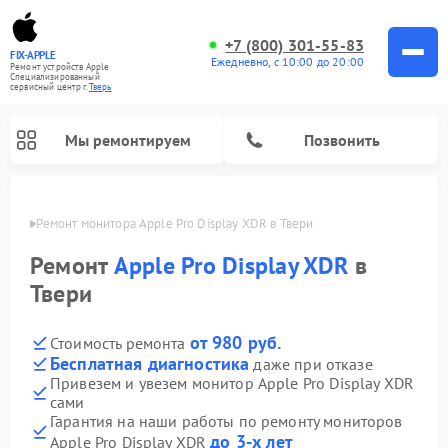
+7 (800) 301-55-83
FIX-APPLE
Ежедневно, с 10:00 до 20:00
Ремонт устройств Apple
Специализированный
cервисный центр г.
Тверь
Мы ремонтируем
Позвонить
Твери
Ремонт монитора Apple Pro Display XDR в Твери
Ремонт
Apple Pro Display XDR
в
Твери
от 980 руб.
Стоимость ремонта
Бесплатная диагностика
даже при отказе
Привезем и увезем монитор Apple Pro Display XDR
сами
Гарантия на наши работы по ремонту мониторов
до 3-х лет
Apple Pro Display XDR