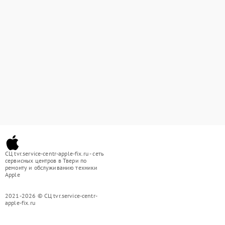
СЦ tvr.service-centr-apple-fix.ru - сеть
сервисных центров в Твери по
ремонту и обслуживанию техники
Apple
2021-2026 © СЦ tvr.service-centr-
apple-fix.ru