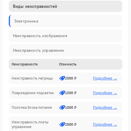
Виды неисправностей
Электроника
Неисправность изображения
Неисправность управления
Неисправности
Стоимость
Неисправность интерфейсов
Неисправность матрицы
2000 ₽
Подробнее →
Прочие неисправности
Повреждение подсветки
1500 ₽
Подробнее →
Неисправность звука
Поломка блока питания
1000 ₽
Подробнее →
Механические повреждения
Неисправность платы
2000 ₽
Подробнее →
управления