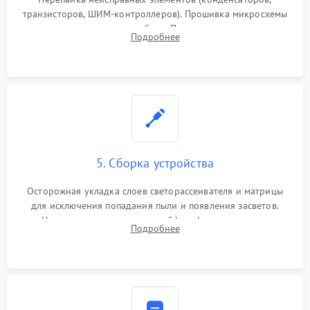
транзисторов, ШИМ-контроллеров). Прошивка микросхемы
памяти при программных сбоях. При поломке подсветки —
Подробнее
разборка матрицы и замена выгоревших светодиодов.
5. Сборка устройства
Осторожная укладка слоев светорассеивателя и матрицы
для исключения попадания пыли и появления засветов.
Надежное подключение шлейфов, фиксация плат и
Подробнее
аккуратное защелкивание пластикового корпуса монитора.