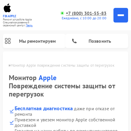
+7 (800) 301-55-83
FIX-APPLE
Ежедневно, с 10:00 до 20:00
Ремонт устройств Apple
Специализированный
cервисный центр г.
Тверь
Мы ремонтируем
Позвонить
Твери
Монитор Apple повреждение системы защиты от перегрузок
Монитор
Apple
Повреждение системы защиты от
перегрузок
Бесплатная диагностика
даже при отказе от
ремонта
Привезем и увезем монитор Apple собственной
доставкой
Гарантия на наши работы по ремонту мониторов