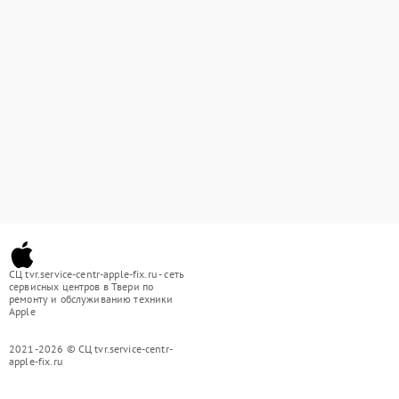
СЦ tvr.service-centr-apple-fix.ru - сеть
сервисных центров в Твери по
ремонту и обслуживанию техники
Apple
2021-2026 © СЦ tvr.service-centr-
apple-fix.ru