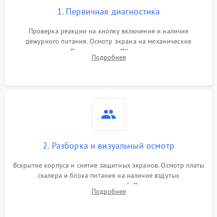
1. Первичная диагностика
Проверка реакции на кнопку включения и наличия
дежурного питания. Осмотр экрана на механические
повреждения. Подключение к ПК для оценки вывода
Подробнее
изображения, работы подсветки и выявления артефактов на
матрице.
2. Разборка и визуальный осмотр
Вскрытие корпуса и снятие защитных экранов. Осмотр платы
скалера и блока питания на наличие вздутых
конденсаторов, прогаров, окислений. Проверка надежности
Подробнее
контактов и целостности шлейфов матрицы.