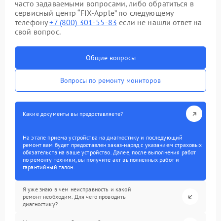
часто задаваемыми вопросами, либо обратиться в
сервисный центр “FIX-Apple” по следующему
телефону
+7 (800) 301-55-83
если не нашли ответ на
свой вопрос.
Общие вопросы
Вопросы по ремонту мониторов
Какие документы вы предоставляете?
На этапе приема устройства на диагностику и последующий
ремонт вам будет предоставлен заказ-наряд с указанием страховых
обязательств на ваше устройство. Далее, после выполнения работ
по ремонту техники, вы получите акт выполненных работ и
гарантийный талон.
Я уже знаю в чем неисправность и какой
ремонт необходим. Для чего проводить
диагностику?