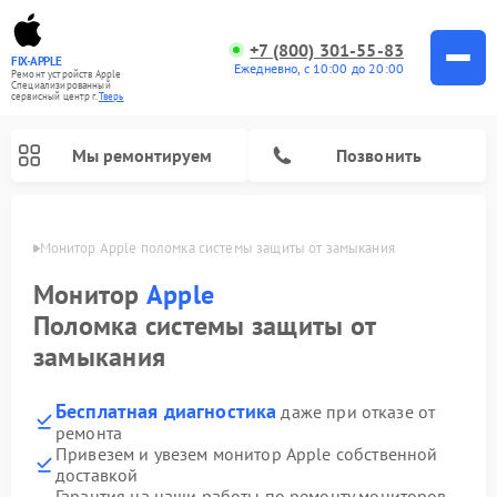
+7 (800) 301-55-83
FIX-APPLE
Ежедневно, с 10:00 до 20:00
Ремонт устройств Apple
Специализированный
cервисный центр г.
Тверь
Мы ремонтируем
Позвонить
Твери
Монитор Apple поломка системы защиты от замыкания
Монитор
Apple
Поломка системы защиты от
замыкания
Бесплатная диагностика
даже при отказе от
ремонта
Привезем и увезем монитор Apple собственной
доставкой
Гарантия на наши работы по ремонту мониторов