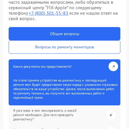
часто задаваемыми вопросами, либо обратиться в
сервисный центр “FIX-Apple” по следующему
телефону
+7 (800) 301-55-83
если не нашли ответ на
свой вопрос.
Общие вопросы
Вопросы по ремонту мониторов
Какие документы вы предоставляете?
На этапе приема устройства на диагностику и последующий
ремонт вам будет предоставлен заказ-наряд с указанием страховых
обязательств на ваше устройство. Далее, после выполнения работ
по ремонту техники, вы получите акт выполненных работ и
гарантийный талон.
Я уже знаю в чем неисправность и какой
ремонт необходим. Для чего проводить
диагностику?