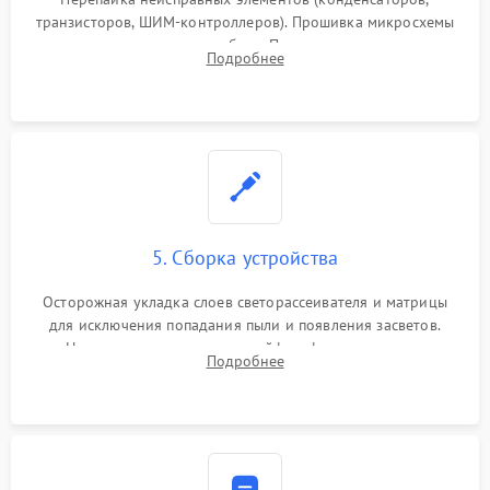
транзисторов, ШИМ-контроллеров). Прошивка микросхемы
памяти при программных сбоях. При поломке подсветки —
Подробнее
разборка матрицы и замена выгоревших светодиодов.
5. Сборка устройства
Осторожная укладка слоев светорассеивателя и матрицы
для исключения попадания пыли и появления засветов.
Надежное подключение шлейфов, фиксация плат и
Подробнее
аккуратное защелкивание пластикового корпуса монитора.