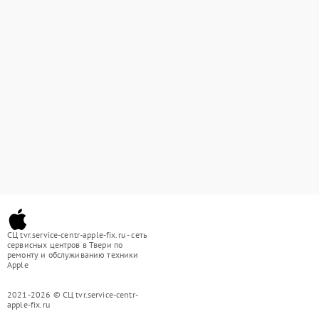
СЦ tvr.service-centr-apple-fix.ru - сеть
сервисных центров в Твери по
ремонту и обслуживанию техники
Apple
2021-2026 © СЦ tvr.service-centr-
apple-fix.ru