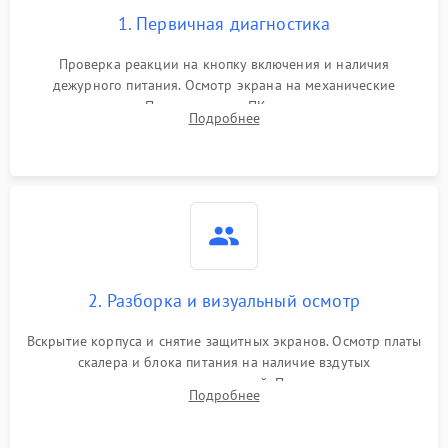
1. Первичная диагностика
Проверка реакции на кнопку включения и наличия
дежурного питания. Осмотр экрана на механические
повреждения. Подключение к ПК для оценки вывода
Подробнее
изображения, работы подсветки и выявления артефактов на
матрице.
2. Разборка и визуальный осмотр
Вскрытие корпуса и снятие защитных экранов. Осмотр платы
скалера и блока питания на наличие вздутых
конденсаторов, прогаров, окислений. Проверка надежности
Подробнее
контактов и целостности шлейфов матрицы.