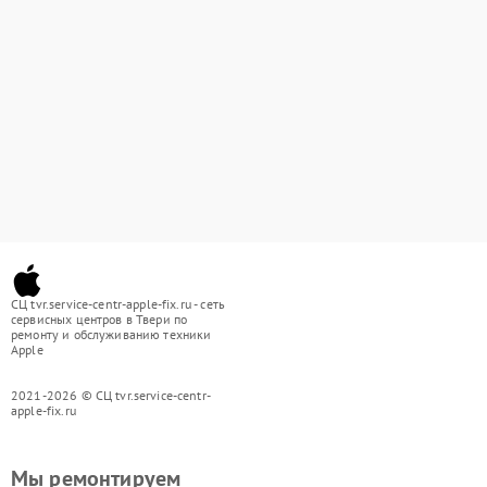
СЦ tvr.service-centr-apple-fix.ru - сеть
сервисных центров в Твери по
ремонту и обслуживанию техники
Apple
2021-2026 © СЦ tvr.service-centr-
apple-fix.ru
Мы ремонтируем