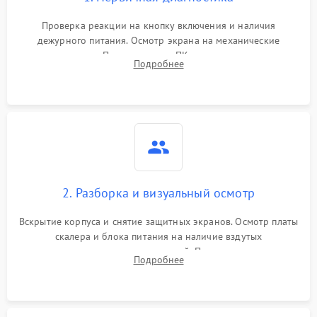
Проверка реакции на кнопку включения и наличия
дежурного питания. Осмотр экрана на механические
повреждения. Подключение к ПК для оценки вывода
Подробнее
изображения, работы подсветки и выявления артефактов на
матрице.
2. Разборка и визуальный осмотр
Вскрытие корпуса и снятие защитных экранов. Осмотр платы
скалера и блока питания на наличие вздутых
конденсаторов, прогаров, окислений. Проверка надежности
Подробнее
контактов и целостности шлейфов матрицы.