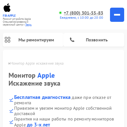
+7 (800) 301-55-83
FIX-APPLE
Ежедневно, с 10:00 до 20:00
Ремонт устройств Apple
Специализированный
cервисный центр г.
Тверь
Мы ремонтируем
Позвонить
Твери
Монитор Apple искажение звука
Монитор
Apple
Искажение звука
Бесплатная диагностика
даже при отказе от
ремонта
Привезем и увезем монитор Apple собственной
доставкой
Гарантия на наши работы по ремонту мониторов
до 3-х лет
Apple