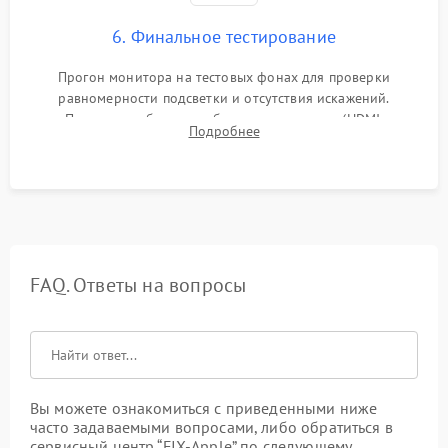
6. Финальное тестирование
Прогон монитора на тестовых фонах для проверки
равномерности подсветки и отсутствия искажений.
Проверка работоспособности всех портов (HDMI,
Подробнее
DisplayPort, VGA) и кнопок управления под нагрузкой в
течение пары часов.
FAQ. Ответы на вопросы
Вы можете ознакомиться с приведенными ниже
часто задаваемыми вопросами, либо обратиться в
сервисный центр “FIX-Apple” по следующему