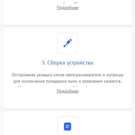
памяти при программных сбоях. При поломке подсветки —
Подробнее
разборка матрицы и замена выгоревших светодиодов.
5. Сборка устройства
Осторожная укладка слоев светорассеивателя и матрицы
для исключения попадания пыли и появления засветов.
Надежное подключение шлейфов, фиксация плат и
Подробнее
аккуратное защелкивание пластикового корпуса монитора.