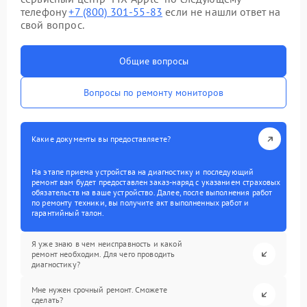
телефону
+7 (800) 301-55-83
если не нашли ответ на
свой вопрос.
Общие вопросы
Вопросы по ремонту мониторов
Какие документы вы предоставляете?
На этапе приема устройства на диагностику и последующий
ремонт вам будет предоставлен заказ-наряд с указанием страховых
обязательств на ваше устройство. Далее, после выполнения работ
по ремонту техники, вы получите акт выполненных работ и
гарантийный талон.
Я уже знаю в чем неисправность и какой
ремонт необходим. Для чего проводить
диагностику?
Мне нужен срочный ремонт. Сможете
сделать?